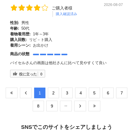
2026-08-07
ご購入者様
購入確認済み
性別:
男性
年齢:
50代
着物着用歴:
1年～3年
購入回数:
リピ－ト購入
着用シーン:
お出かけ
商品の状態
バイセルさんの画面は他社さんに比べて見やすくて良い
役に立った
0
​1
​2
​3
​4
​5
​6
​7
​8
​9
SNSでこのサイトをシェアしましょう