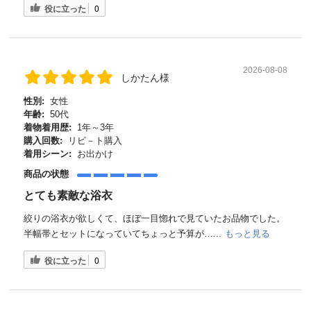
役に立った
0
2026-08-08
しかたん様
性別:
女性
年齢:
50代
着物着用歴:
1年～3年
購入回数:
リピ－ト購入
着用シーン:
お出かけ
商品の状態
とても素敵な浴衣
絞りの浴衣が欲しくて、ほぼ一目惚れで見ていたお品物でした。
半幅帯とセットになっていてちょっと予算が…...
もっと見る
役に立った
0