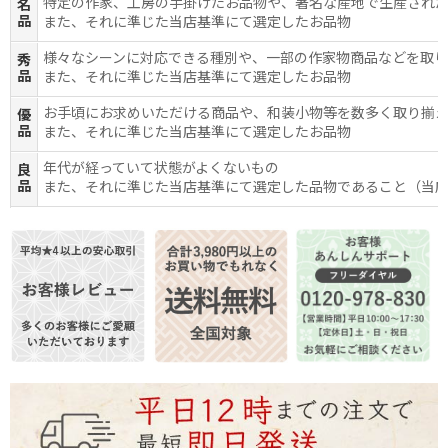
特定の作家、工房の手掛けたお品物や、著名な産地で生産され
名
品
また、それに準じた当店基準にて選定したお品物
様々なシーンに対応できる種別や、一部の作家物商品などを取
秀
品
また、それに準じた当店基準にて選定したお品物
お手頃にお求めいただける商品や、和装小物等を数多く取り揃
優
品
また、それに準じた当店基準にて選定したお品物
年代が経っていて状態がよくないもの
良
品
また、それに準じた当店基準にて選定した品物であること（当