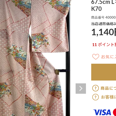
67.5cm
K70
商品番号
40000
3
当店通常価格
1,140
11
ポイント