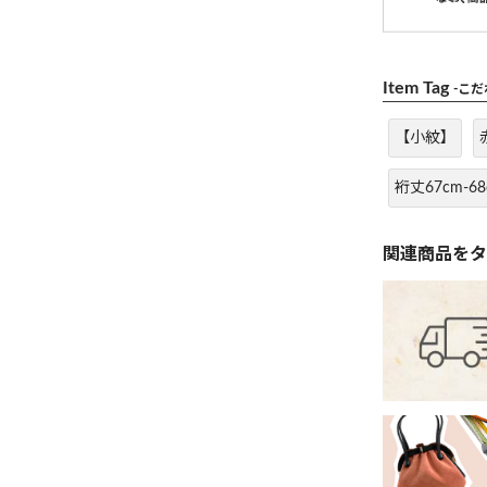
Item Tag
-こ
【小紋】
裄丈67cm-68