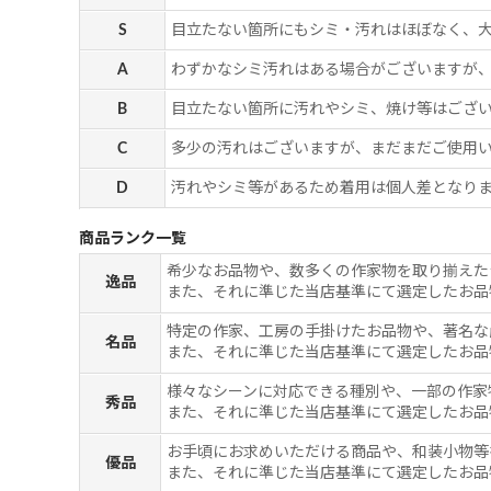
S
目立たない箇所にもシミ・汚れはほぼなく、
A
わずかなシミ汚れはある場合がございますが
B
目立たない箇所に汚れやシミ、焼け等はござ
C
多少の汚れはございますが、まだまだご使用
D
汚れやシミ等があるため着用は個人差となりま
商品ランク一覧
希少なお品物や、数多くの作家物を取り揃えた
逸品
また、それに準じた当店基準にて選定したお品
特定の作家、工房の手掛けたお品物や、著名な
名品
また、それに準じた当店基準にて選定したお品
様々なシーンに対応できる種別や、一部の作家
秀品
また、それに準じた当店基準にて選定したお品
お手頃にお求めいただける商品や、和装小物等
優品
また、それに準じた当店基準にて選定したお品