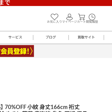
)まで
お気に入り
マイページ
カート
閲覧履歴
サービス
ブログ
買取サイト
よくあるご質問
お買い物診断
半幅帯
帯留め
お召
男性用帯
着物帯
新品
セット
袴
男性用
 70%OFF 小紋 身丈166cm 裄丈