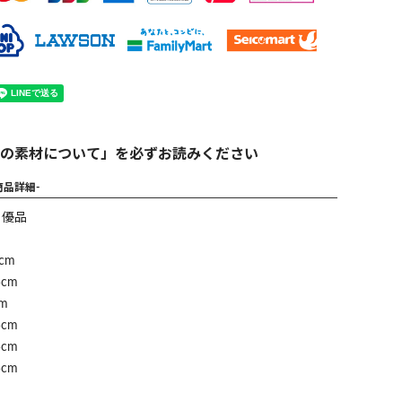
の素材について」を必ずお読みください
商品詳細-
】優品
cm
cm
m
cm
cm
cm