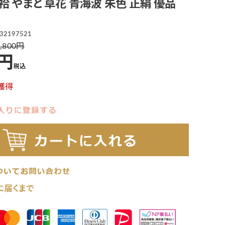
 L 袷 やまと 草花 青海波 朱色 正絹 優品
32197521
,800
税込
獲得