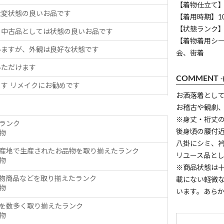
【着物仕立て
大変状態の良いお品です
【着用時期】1
【状態ランク】
、中古品としては状態の良いお品です
【着物着用シ
いますが、外観は良好な状態です
会、街着
いただけます
COMMENT
す リメイクにお勧めです
お洒落着とし
お稽古や観劇
※身丈・裄丈
ランク
後身頃の腰付
物
八掛にシミ、
産地で生産されたお品物を取り揃えたランク
リユース品と
物
※商品状態は
物商品などを取り揃えたランク
載にない軽微
物
います。あら
を数多く取り揃えたランク
物