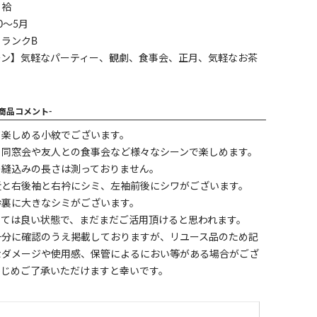
】袷
0～5月
ランクB
ーン】気軽なパーティー、観劇、食事会、正月、気軽なお茶
-商品コメント-
て楽しめる小紋でございます。
、同窓会や友人との食事会など様々なシーンで楽しめます。
の縫込みの長さは測っておりません。
近と右後袖と右衿にシミ、左袖前後にシワがございます。
衿裏に大きなシミがございます。
しては良い状態で、まだまだご活用頂けると思われます。
十分に確認のうえ掲載しておりますが、リユース品のため記
なダメージや使用感、保管によるにおい等がある場合がござ
かじめご了承いただけますと幸いです。