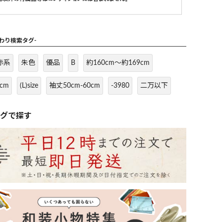
だわり検索タグ-
赤系
朱色
優品
B
約160cm～約169cm
cm
(L)size
袖丈50cm-60cm
-3980
二万以下