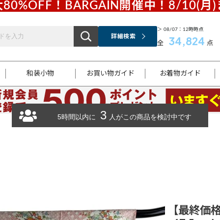
80%OFF！BARGAIN開催中！8/10(月
＞ 08/07：12時時点
詳細検索
34,824
全
点
和装小物
お買い物ガイド
お着物ガイド
3
ス
お支払いについて
はじめてのお着物ガイド
新規会員登録
着物知識
スタッフブログ
サイズ案内
着物参考サイズ/採寸について
和色チャート集
お問い合わせ
5時間以内に
人がこの商品を検討中です
処法
ご返品について
メールマガジンのご登録
着物販売方法について
関連サイト一覧
袋名古屋帯
黒留袖
帯締め
開き名
色留袖
帯揚げ
古屋帯
付下げ
帯締め
丸帯
色無地
作り帯
着物
配送について
商品ランクについて(当店基準)
帯揚げセット
ショール
小紋
浴衣
襦袢
和装コート
【最終価格】