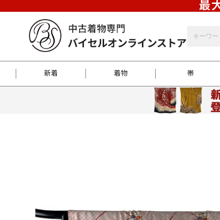
最大
新着
着物
帯
お客様に届くまで
商品お取り寄せサービ
ご注文方法のご案内
お着物がにおう時の対
和装バッグ
訪問着
袋帯
名古屋帯
振袖
反物
梱包方法のご案内
江戸小紋
紬