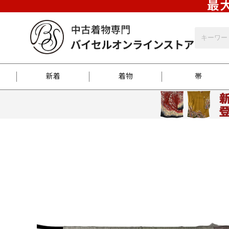
最大
新着
着物
帯
お客様に届くまで
商品お取り寄せサービ
ご注文方法のご案内
お着物がにおう時の対
和装バッグ
訪問着
袋帯
名古屋帯
振袖
反物
梱包方法のご案内
江戸小紋
紬