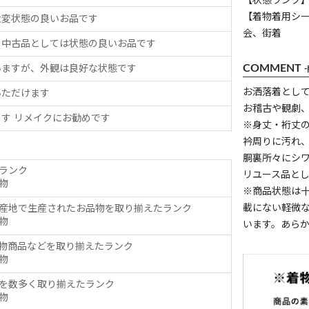
【状態ランク】
【着物着用シ
大変状態の良いお品です
会、街着
、中古品としては状態の良いお品です
COMMENT
いますが、外観は良好な状態です
お洒落着とし
いただけます
お稽古や観劇
す リメイクにお勧めです
※身丈・裄丈
衿周りに汚れ
胴裏所々にシ
ランク
リユース品と
物
※商品状態は
載にない軽微
産地で生産されたお品物を取り揃えたランク
物
います。あら
物商品などを取り揃えたランク
物
を数多く取り揃えたランク
物