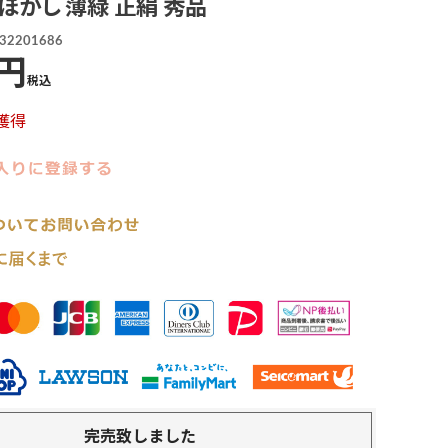
ぼかし 薄緑 正絹 秀品
32201686
税込
獲得
完売致しました