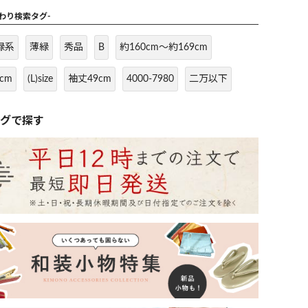
だわり検索タグ-
緑系
薄緑
秀品
B
約160cm～約169cm
cm
(L)size
袖丈49cm
4000-7980
二万以下