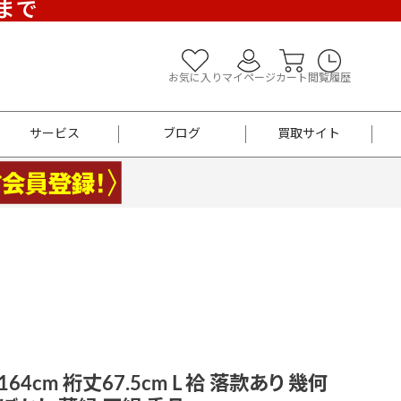
)まで
お気に入り
マイページ
カート
閲覧履歴
サービス
ブログ
買取サイト
よくあるご質問
お買い物診断
半幅帯
帯留め
お召
男性用帯
着物帯
新品
セット
袴
男性用
64cm 裄丈67.5cm L 袷 落款あり 幾何