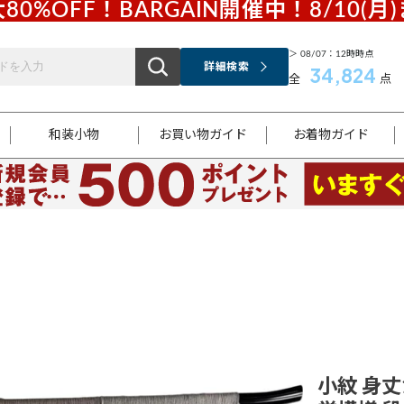
80%OFF！BARGAIN開催中！8/10(月
＞ 08/07：12時時点
詳細検索
34,824
全
点
和装小物
お買い物ガイド
お着物ガイド
ス
お支払いについて
はじめてのお着物ガイド
新規会員登録
着物知識
スタッフブログ
サイズ案内
着物参考サイズ/採寸について
和色チャート集
お問い合わせ
処法
ご返品について
メールマガジンのご登録
着物販売方法について
関連サイト一覧
袋名古屋帯
黒留袖
帯締め
開き名
色留袖
帯揚げ
古屋帯
付下げ
帯締め
丸帯
色無地
作り帯
着物
配送について
商品ランクについて(当店基準)
帯揚げセット
ショール
小紋
浴衣
襦袢
和装コート
小紋 身丈1