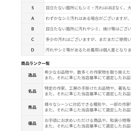
S
目立たない箇所にもシミ・汚れはほぼなく、
A
わずかなシミ汚れはある場合がございますが
B
目立たない箇所に汚れやシミ、焼け等はござ
C
多少の汚れはございますが、まだまだご使用
D
汚れやシミ等があるため着用は個人差となりま
商品ランク一覧
希少なお品物や、数多くの作家物を取り揃えた
逸品
また、それに準じた当店基準にて選定したお品
特定の作家、工房の手掛けたお品物や、著名な
名品
また、それに準じた当店基準にて選定したお品
様々なシーンに対応できる種別や、一部の作家
秀品
また、それに準じた当店基準にて選定したお品
お手頃にお求めいただける商品や、和装小物等
優品
また、それに準じた当店基準にて選定したお品