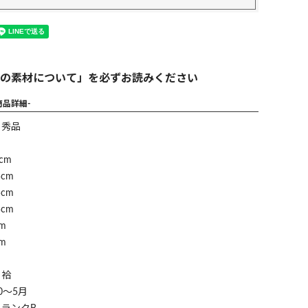
の素材について」を必ずお読みください
商品詳細-
】秀品
cm
cm
cm
cm
m
m
】袷
0～5月