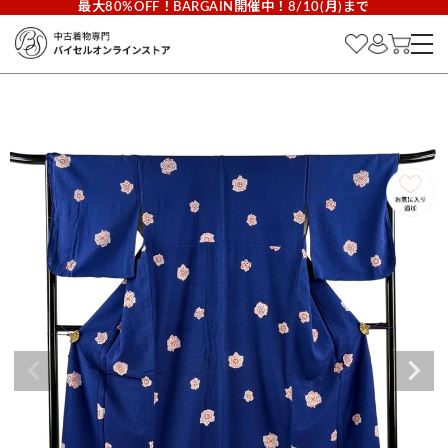
最大80%OFF！BARGAIN開催中！8/10(月)まで