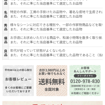
品
また、それに準じた当店基準にて選定したお品物
特定の作家、工房の手掛けたお品物や、著名な産地で生産され
名
品
また、それに準じた当店基準にて選定したお品物
様々なシーンに対応できる種別や、一部の作家物商品などを取
秀
品
また、それに準じた当店基準にて選定したお品物
お手頃にお求めいただける商品や、和装小物等を数多く取り揃
優
品
また、それに準じた当店基準にて選定したお品物
年代が経っていて状態がよくないもの
良
品
また、それに準じた当店基準にて選定した品物であること（当