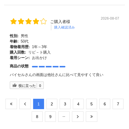
2026-08-07
ご購入者様
購入確認済み
性別:
男性
年齢:
50代
着物着用歴:
1年～3年
購入回数:
リピ－ト購入
着用シーン:
お出かけ
商品の状態
バイセルさんの画面は他社さんに比べて見やすくて良い
役に立った
0
​1
​2
​3
​4
​5
​6
​7
​8
​9