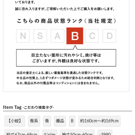
Item Tag
-こだわり検索タグ-
【小紋】
青系
青
優品
B
約160cm～約169cm
裄丈67cm-68cm
(L)size
袖丈50cm-60cm
-3980