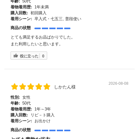
年齢:
50代
着物着用歴:
1年未満
購入回数:
初回購入
着用シーン:
卒入式・七五三, 普段使い
商品の状態
とても満足するお品ばかりでした。
また利用したいと思います。
役に立った
0
2026-08-08
しかたん様
性別:
女性
年齢:
50代
着物着用歴:
1年～3年
購入回数:
リピ－ト購入
着用シーン:
お出かけ
商品の状態