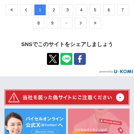
​1
​2
​3
​4
​5
​6
​7
​8
​9
SNSでこのサイトをシェアしましょう