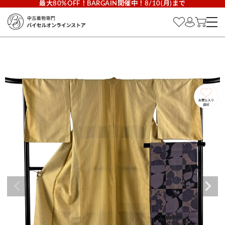
最大80%OFF！BARGAIN開催中！8/10(月)まで