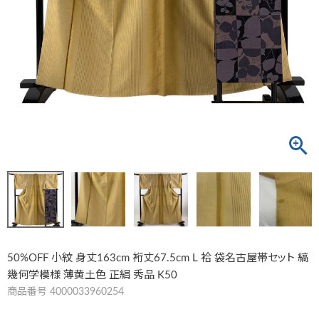
50%OFF 小紋 身丈163cm 裄丈67.5cm L 袷 袋名古屋帯セット 縞
幾何学模様 薄黄土色 正絹 秀品 K50
商品番号
4000033960254