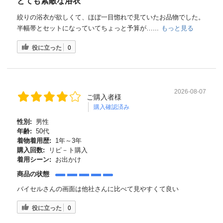
とても素敵な浴衣
絞りの浴衣が欲しくて、ほぼ一目惚れで見ていたお品物でした。
半幅帯とセットになっていてちょっと予算が…...
もっと見る
役に立った
0
2026-08-07
ご購入者様
購入確認済み
性別:
男性
年齢:
50代
着物着用歴:
1年～3年
購入回数:
リピ－ト購入
着用シーン:
お出かけ
商品の状態
バイセルさんの画面は他社さんに比べて見やすくて良い
役に立った
0