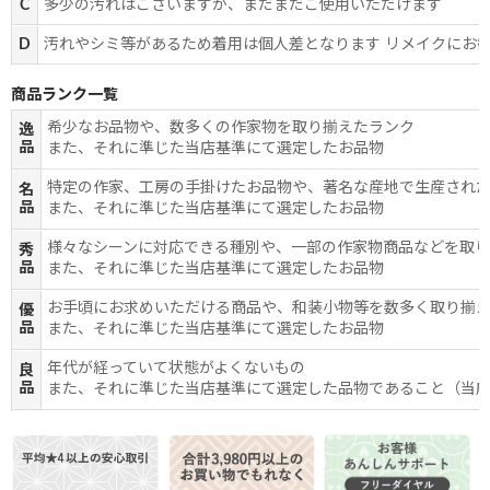
C
多少の汚れはございますが、まだまだご使用いただけます
D
汚れやシミ等があるため着用は個人差となります リメイクにお
商品ランク一覧
希少なお品物や、数多くの作家物を取り揃えたランク
逸
品
また、それに準じた当店基準にて選定したお品物
特定の作家、工房の手掛けたお品物や、著名な産地で生産され
名
品
また、それに準じた当店基準にて選定したお品物
様々なシーンに対応できる種別や、一部の作家物商品などを取
秀
品
また、それに準じた当店基準にて選定したお品物
お手頃にお求めいただける商品や、和装小物等を数多く取り揃
優
品
また、それに準じた当店基準にて選定したお品物
年代が経っていて状態がよくないもの
良
品
また、それに準じた当店基準にて選定した品物であること（当