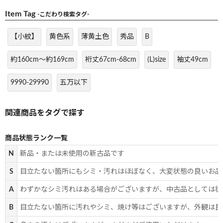
Item Tag
-こだわり検索タグ-
【小紋】
黄色系
薄黄土色
秀品
B
約160cm～約169cm
裄丈67cm-68cm
(L)size
袖丈49cm
9990-29990
五万以下
商品状態ランク一覧
N
新品・または未使用の新古品です
S
目立たない箇所にもシミ・汚れはほぼなく、大変状態の良いお品
A
わずかなシミ汚れはある場合がございますが、中古品としては状
B
目立たない箇所に汚れやシミ、焼け等はございますが、外観は良