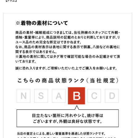
【PR2】