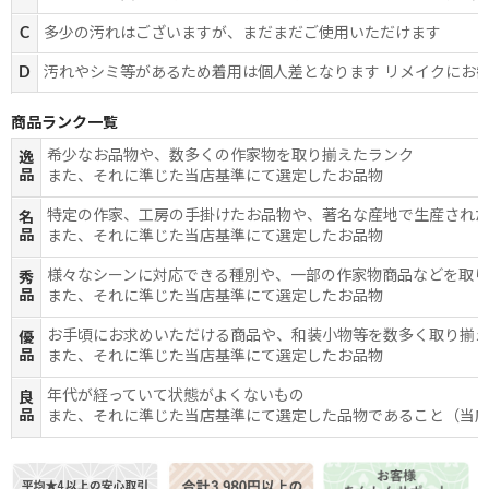
C
多少の汚れはございますが、まだまだご使用いただけます
D
汚れやシミ等があるため着用は個人差となります リメイクにお
商品ランク一覧
希少なお品物や、数多くの作家物を取り揃えたランク
逸
品
また、それに準じた当店基準にて選定したお品物
特定の作家、工房の手掛けたお品物や、著名な産地で生産され
名
品
また、それに準じた当店基準にて選定したお品物
様々なシーンに対応できる種別や、一部の作家物商品などを取
秀
品
また、それに準じた当店基準にて選定したお品物
お手頃にお求めいただける商品や、和装小物等を数多く取り揃
優
品
また、それに準じた当店基準にて選定したお品物
年代が経っていて状態がよくないもの
良
品
また、それに準じた当店基準にて選定した品物であること（当