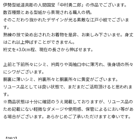
伊勢型紙道具彫の人間国宝「中村勇二郎」の作品でございます。
数百種類とある型紙から表現される職人の柄。
そのこだわり抜かれたデザインが光る素敵な江戸小紋でございま
す。
熟練の技で染め出されたお着物を是非、お楽しみ下さいませ。身丈
はこれ以上伸ばすことができません。
裄丈を+3.0cm程、現在の長さから伸ばせます。
上前と下前所々にシミ、衿周りや両袖口中に薄汚れ、後身頃の所々
にシワがございます。
胴裏に薄いシミ、衿裏所々と胴裏所々に黄変がございます。
リユース品としては良い状態で、まだまだご活用頂けると思われま
す。
※商品状態は十分に確認のうえ掲載しておりますが、リユース品の
ため記載にない軽微なダメージや使用感、保管によるにおい等があ
る場合がございます。あらかじめご了承いただけますと幸いです。