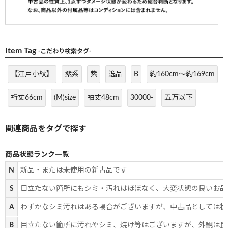
Item Tag
-こだわり検索タグ-
【江戸小紋】
紫系
紫
逸品
B
約160cm～約169cm
裄丈66cm
(M)size
袖丈48cm
30000-
五万以下
商品状態ランク一覧
N
新品・または未使用の新古品です
S
目立たない箇所にもシミ・汚れはほぼなく、大変状態の良いお品
A
わずかなシミ汚れはある場合がございますが、中古品としては状
B
目立たない箇所に汚れやシミ、焼け等はございますが、外観は良