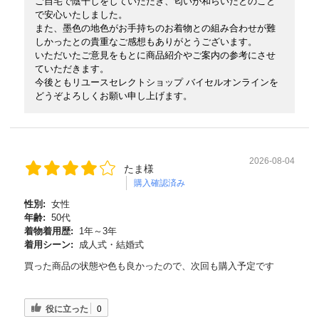
ご自宅で陰干しをしていただき、匂いが和らいだとのこと
で安心いたしました。
また、墨色の地色がお手持ちのお着物との組み合わせが難
しかったとの貴重なご感想もありがとうございます。
いただいたご意見をもとに商品紹介やご案内の参考にさせ
ていただきます。
今後ともリユースセレクトショップ バイセルオンラインを
どうぞよろしくお願い申し上げます。
2026-08-04
たま様
購入確認済み
性別:
女性
年齢:
50代
着物着用歴:
1年～3年
着用シーン:
成人式・結婚式
買った商品の状態や色も良かったので、次回も購入予定です
役に立った
0