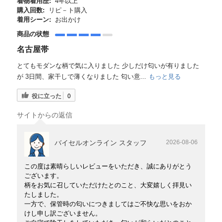
着物着用歴:
4年以上
購入回数:
リピ－ト購入
着用シーン:
お出かけ
商品の状態
名古屋帯
とてもモダンな柄で気に入りました 少しだけ匂いが有りました
が 3日間、家干しで薄くなりました 匂い意...
もっと見る
役に立った
0
サイトからの返信
バイセルオンライン スタッフ
2026-08-06
この度は素晴らしいレビューをいただき、誠にありがとう
ございます。
柄をお気に召していただけたとのこと、大変嬉しく拝見い
たしました。
一方で、保管時の匂いにつきましてはご不快な思いをおか
けし申し訳ございません。