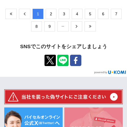
​1
​2
​3
​4
​5
​6
​7
​8
​9
SNSでこのサイトをシェアしましょう