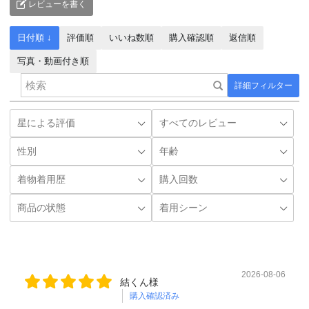
レビューを書く
日付順 ↓
評価順
いいね数順
購入確認順
返信順
写真・動画付き順
詳細フィルター
2026-08-06
結くん様
購入確認済み