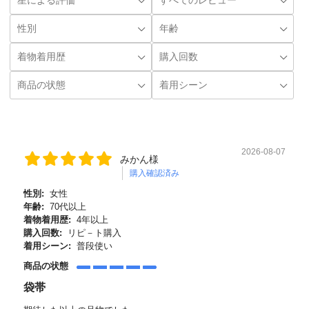
2026-08-07
みかん様
購入確認済み
性別:
女性
年齢:
70代以上
着物着用歴:
4年以上
購入回数:
リピ－ト購入
着用シーン:
普段使い
商品の状態
袋帯