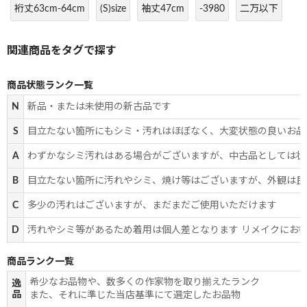
裄丈63cm-64cm
(S)size
袖丈47cm
-3980
二万以下
商品状態ランク一覧
N
新品・または未使用の新古品です
S
目立たない箇所にもシミ・汚れはほぼなく、大変状態の良いお品
A
わずかなシミ汚れはある場合がございますが、中古品としては状
B
目立たない箇所に汚れやシミ、焼け等はございますが、外観は良
C
多少の汚れはございますが、まだまだご使用いただけます
D
汚れやシミ等があるため着用は個人差となります リメイクにお
商品ランク一覧
希少なお品物や、数多くの作家物を取り揃えたランク
逸
品
また、それに準じた当店基準にて選定したお品物