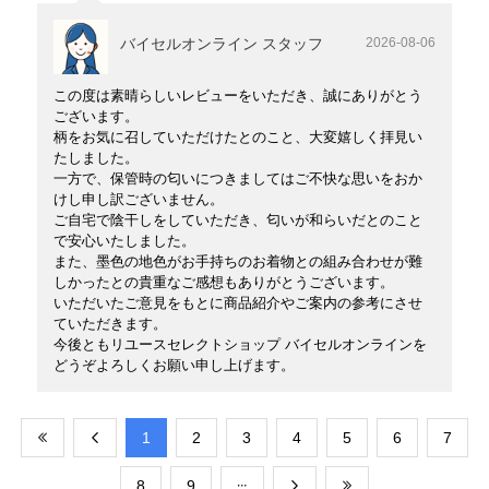
バイセルオンライン スタッフ
2026-08-06
この度は素晴らしいレビューをいただき、誠にありがとう
ございます。
柄をお気に召していただけたとのこと、大変嬉しく拝見い
たしました。
一方で、保管時の匂いにつきましてはご不快な思いをおか
けし申し訳ございません。
ご自宅で陰干しをしていただき、匂いが和らいだとのこと
で安心いたしました。
また、墨色の地色がお手持ちのお着物との組み合わせが難
しかったとの貴重なご感想もありがとうございます。
いただいたご意見をもとに商品紹介やご案内の参考にさせ
ていただきます。
今後ともリユースセレクトショップ バイセルオンラインを
どうぞよろしくお願い申し上げます。
​1
​2
​3
​4
​5
​6
​7
​8
​9