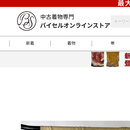
最大
新着
着物
帯
お客様に届くまで
商品お取り寄せサービ
ご注文方法のご案内
お着物がにおう時の対
和装バッグ
訪問着
袋帯
名古屋帯
振袖
反物
梱包方法のご案内
江戸小紋
紬