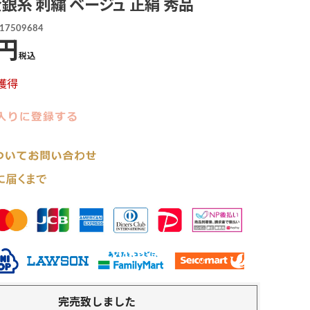
金銀糸 刺繍 ベージュ 正絹 秀品
17509684
税込
獲得
完売致しました