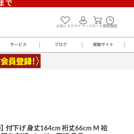
)まで
お気に入り
マイページ
カート
閲覧履歴
サービス
ブログ
買取サイト
よくあるご質問
お買い物診断
半幅帯
帯留め
お召
男性用帯
着物帯
新品
セット
袴
男性用
 付下げ 身丈164cm 裄丈66cm M 袷