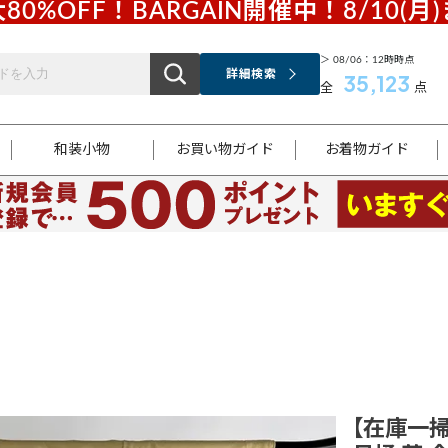
80%OFF！BARGAIN開催中！8/10(月
＞ 08/06：12時時点
詳細検索
35,123
全
点
和装小物
お買い物ガイド
お着物ガイド
ス
お支払いについて
はじめてのお着物ガイド
新規会員登録
着物知識
スタッフブログ
サイズ案内
着物参考サイズ/採寸について
和色チャート集
お問い合わせ
処法
ご返品について
メールマガジンのご登録
着物販売方法について
関連サイト一覧
袋名古屋帯
黒留袖
帯締め
開き名
色留袖
帯揚げ
古屋帯
付下げ
帯締め
丸帯
色無地
作り帯
着物
配送について
商品ランクについて(当店基準)
帯揚げセット
ショール
小紋
浴衣
襦袢
和装コート
【在庫一掃】