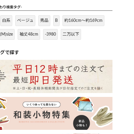
だわり検索タグ-
白系
ベージュ
秀品
B
約160cm～約169cm
(M)size
袖丈48cm
-3980
二万以下