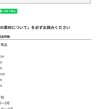
の素材について」を必ずお読みください
商品詳細-
】秀品
cm
m
m
cm
m
m
】袷
0～5月