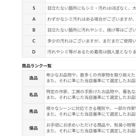
S
目立たない箇所にもシミ・汚れはほぼなく、
A
わずかなシミ汚れはある場合がございますが
B
目立たない箇所に汚れやシミ、焼け等はござ
C
多少の汚れはございますが、まだまだご使用
D
汚れやシミ等があるため着用は個人差となりま
商品ランク一覧
希少なお品物や、数多くの作家物を取り揃えた
逸品
また、それに準じた当店基準にて選定したお品
特定の作家、工房の手掛けたお品物や、著名な
名品
また、それに準じた当店基準にて選定したお品
様々なシーンに対応できる種別や、一部の作家
秀品
また、それに準じた当店基準にて選定したお品
お手頃にお求めいただける商品や、和装小物等
優品
また、それに準じた当店基準にて選定したお品