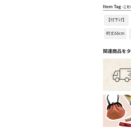
Item Tag
-こ
【付下げ】
裄丈66cm