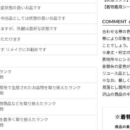
【状態ランク】
【着物着用シ
大変状態の良いお品です
、中古品としては状態の良いお品です
COMMENT
いますが、外観は良好な状態です
合わせる帯の
帯により印象
いただけます
ことでしょう
す リメイクにお勧めです
※身丈・裄丈
表地所々にシ
金銀糸の変色
ランク
リユース品と
物
※なお、厳し
見落とし箇所
産地で生産されたお品物を取り揃えたランク
物
沢山の商品の
物商品などを取り揃えたランク
物
を数多く取り揃えたランク
物