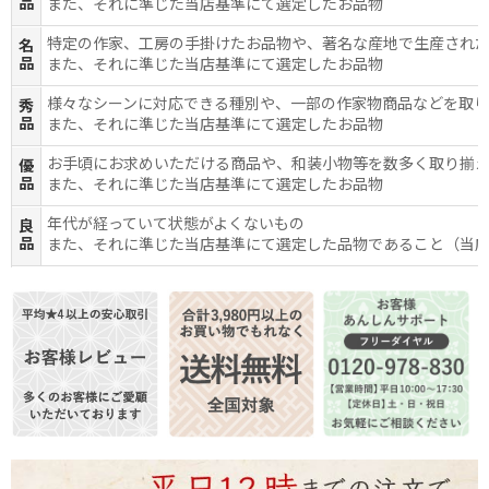
品
また、それに準じた当店基準にて選定したお品物
特定の作家、工房の手掛けたお品物や、著名な産地で生産され
名
品
また、それに準じた当店基準にて選定したお品物
様々なシーンに対応できる種別や、一部の作家物商品などを取
秀
品
また、それに準じた当店基準にて選定したお品物
お手頃にお求めいただける商品や、和装小物等を数多く取り揃
優
品
また、それに準じた当店基準にて選定したお品物
年代が経っていて状態がよくないもの
良
品
また、それに準じた当店基準にて選定した品物であること（当