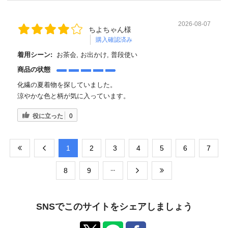
2026-08-07
ちよちゃん様
購入確認済み
着用シーン:
お茶会, お出かけ, 普段使い
商品の状態
化繊の夏着物を探していました。
涼やかな色と柄が気に入っています。
役に立った
0
​1
​2
​3
​4
​5
​6
​7
​8
​9
SNSでこのサイトをシェアしましょう