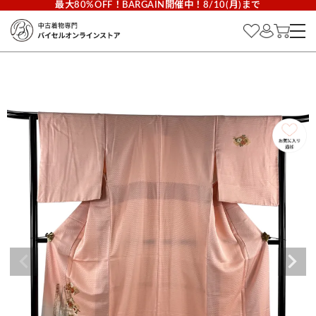
最大80%OFF！BARGAIN開催中！8/10(月)まで