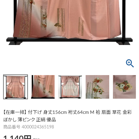
【在庫一掃】 付下げ 身丈156cm 裄丈64cm M 袷 扇面 草花 金彩
ぼかし 薄ピンク 正絹 優品
商品番号
4000024365198