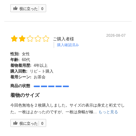
役に立った
0
2026-08-07
ご購入者様
購入確認済み
性別:
女性
年齢:
60代
着物着用歴:
4年以上
購入回数:
リピ－ト購入
着用シーン:
お茶会
商品の状態
着物のサイズ
今回色無地を２枚購入しました。サイズの表示は身丈と裄丈でし
た。一枚はよかったのですが、一枚は身幅が極...
もっと見る
役に立った
0