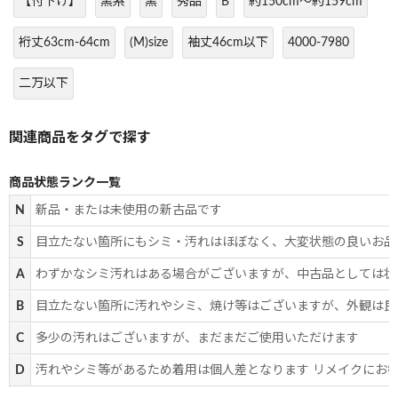
【付下げ】
黒系
黒
秀品
B
約150cm～約159cm
裄丈63cm-64cm
(M)size
袖丈46cm以下
4000-7980
二万以下
商品状態ランク一覧
N
新品・または未使用の新古品です
S
目立たない箇所にもシミ・汚れはほぼなく、大変状態の良いお品
A
わずかなシミ汚れはある場合がございますが、中古品としては状
B
目立たない箇所に汚れやシミ、焼け等はございますが、外観は良
C
多少の汚れはございますが、まだまだご使用いただけます
D
汚れやシミ等があるため着用は個人差となります リメイクにお