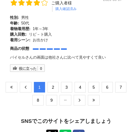
ご購入者様
購入確認済み
性別:
男性
年齢:
50代
着物着用歴:
1年～3年
購入回数:
リピ－ト購入
着用シーン:
お出かけ
商品の状態
バイセルさんの画面は他社さんに比べて見やすくて良い
役に立った
0
​1
​2
​3
​4
​5
​6
​7
​8
​9
SNSでこのサイトをシェアしましょう