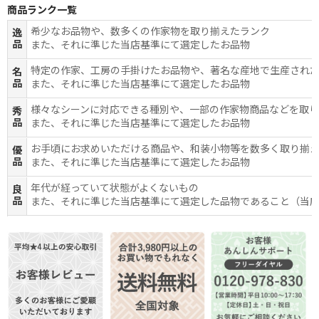
商品ランク一覧
希少なお品物や、数多くの作家物を取り揃えたランク
逸
品
また、それに準じた当店基準にて選定したお品物
特定の作家、工房の手掛けたお品物や、著名な産地で生産され
名
品
また、それに準じた当店基準にて選定したお品物
様々なシーンに対応できる種別や、一部の作家物商品などを取
秀
品
また、それに準じた当店基準にて選定したお品物
お手頃にお求めいただける商品や、和装小物等を数多く取り揃
優
品
また、それに準じた当店基準にて選定したお品物
年代が経っていて状態がよくないもの
良
品
また、それに準じた当店基準にて選定した品物であること（当