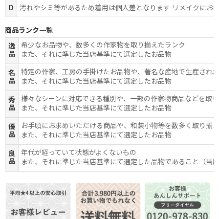
D
汚れやシミ等があるため着用は個人差となります リメイクにお
商品ランク一覧
希少なお品物や、数多くの作家物を取り揃えたランク
逸
品
また、それに準じた当店基準にて選定したお品物
特定の作家、工房の手掛けたお品物や、著名な産地で生産され
名
品
また、それに準じた当店基準にて選定したお品物
様々なシーンに対応できる種別や、一部の作家物商品などを取
秀
品
また、それに準じた当店基準にて選定したお品物
お手頃にお求めいただける商品や、和装小物等を数多く取り揃
優
品
また、それに準じた当店基準にて選定したお品物
年代が経っていて状態がよくないもの
良
品
また、それに準じた当店基準にて選定した品物であること（当