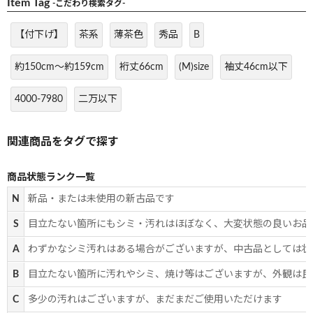
Item Tag
-こだわり検索タグ-
【付下げ】
茶系
薄茶色
秀品
B
約150cm～約159cm
裄丈66cm
(M)size
袖丈46cm以下
4000-7980
二万以下
商品状態ランク一覧
N
新品・または未使用の新古品です
S
目立たない箇所にもシミ・汚れはほぼなく、大変状態の良いお品
A
わずかなシミ汚れはある場合がございますが、中古品としては状
B
目立たない箇所に汚れやシミ、焼け等はございますが、外観は良
C
多少の汚れはございますが、まだまだご使用いただけます