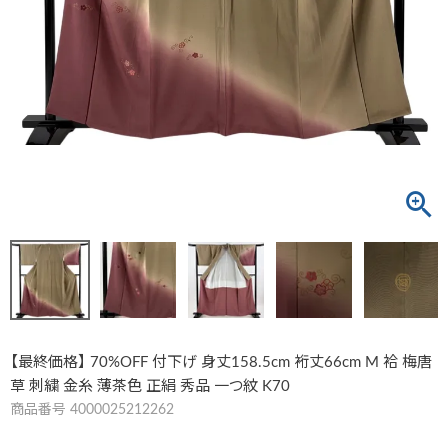
【最終価格】 70%OFF 付下げ 身丈158.5cm 裄丈66cm M 袷 梅唐
草 刺繍 金糸 薄茶色 正絹 秀品 一つ紋 K70
商品番号
4000025212262