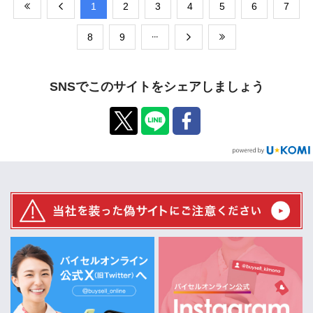
​1
​2
​3
​4
​5
​6
​7
​8
​9
SNSでこのサイトをシェアしましょう