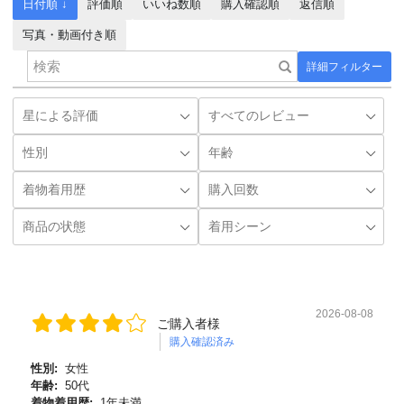
日付順 ↓
評価順
いいね数順
購入確認順
返信順
写真・動画付き順
詳細フィルター
2026-08-08
ご購入者様
購入確認済み
性別:
女性
年齢:
50代
着物着用歴:
1年未満