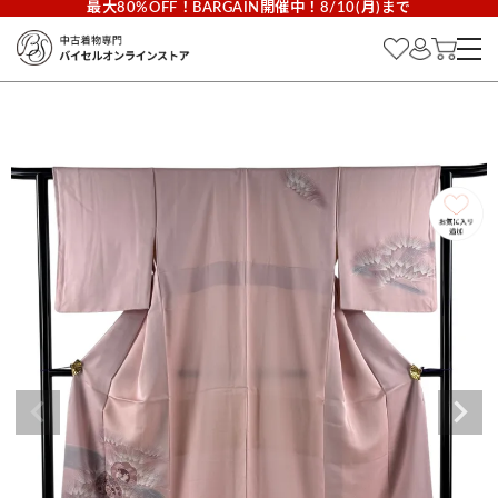
最大80%OFF！BARGAIN開催中！8/10(月)まで