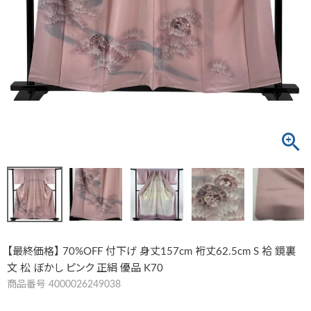
【最終価格】 70%OFF 付下げ 身丈157cm 裄丈62.5cm S 袷 鏡裏
文 松 ぼかし ピンク 正絹 優品 K70
商品番号
4000026249038