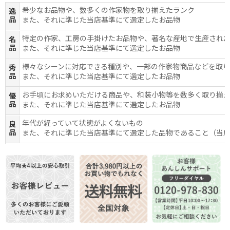
希少なお品物や、数多くの作家物を取り揃えたランク
逸
品
また、それに準じた当店基準にて選定したお品物
特定の作家、工房の手掛けたお品物や、著名な産地で生産され
名
品
また、それに準じた当店基準にて選定したお品物
様々なシーンに対応できる種別や、一部の作家物商品などを取
秀
品
また、それに準じた当店基準にて選定したお品物
お手頃にお求めいただける商品や、和装小物等を数多く取り揃
優
品
また、それに準じた当店基準にて選定したお品物
年代が経っていて状態がよくないもの
良
品
また、それに準じた当店基準にて選定した品物であること（当