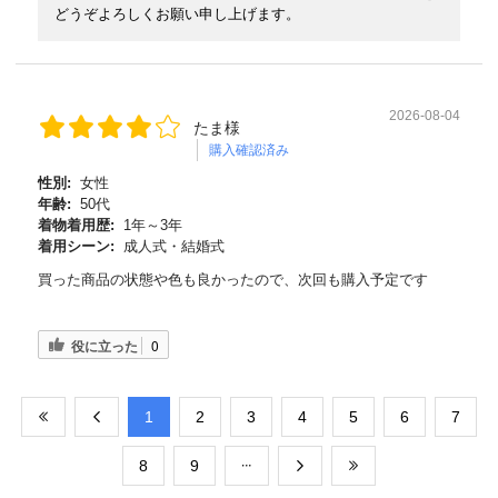
どうぞよろしくお願い申し上げます。
2026-08-04
たま様
購入確認済み
性別:
女性
年齢:
50代
着物着用歴:
1年～3年
着用シーン:
成人式・結婚式
買った商品の状態や色も良かったので、次回も購入予定です
役に立った
0
​1
​2
​3
​4
​5
​6
​7
​8
​9