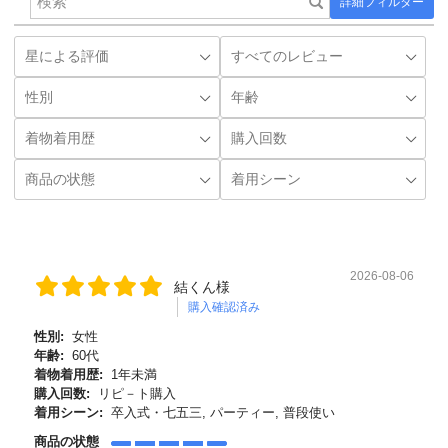
詳細フィルター
2026-08-06
結くん様
購入確認済み
性別:
女性
年齢:
60代
着物着用歴:
1年未満
購入回数:
リピ－ト購入
着用シーン:
卒入式・七五三, パーティー, 普段使い
商品の状態