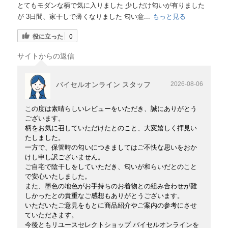
とてもモダンな柄で気に入りました 少しだけ匂いが有りました
が 3日間、家干しで薄くなりました 匂い意...
もっと見る
役に立った
0
サイトからの返信
バイセルオンライン スタッフ
2026-08-06
この度は素晴らしいレビューをいただき、誠にありがとう
ございます。
柄をお気に召していただけたとのこと、大変嬉しく拝見い
たしました。
一方で、保管時の匂いにつきましてはご不快な思いをおか
けし申し訳ございません。
ご自宅で陰干しをしていただき、匂いが和らいだとのこと
で安心いたしました。
また、墨色の地色がお手持ちのお着物との組み合わせが難
しかったとの貴重なご感想もありがとうございます。
いただいたご意見をもとに商品紹介やご案内の参考にさせ
ていただきます。
今後ともリユースセレクトショップ バイセルオンラインを