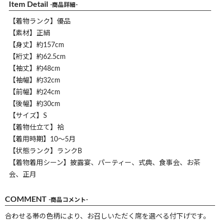
Item Detail
-商品詳細-
【着物ランク】優品
【素材】正絹
【身丈】約157cm
【裄丈】約62.5cm
【袖丈】約48cm
【袖幅】約32cm
【前幅】約24cm
【後幅】約30cm
【サイズ】S
【着物仕立て】袷
【着用時期】10～5月
【状態ランク】ランクB
【着物着用シーン】披露宴、パーティー、式典、食事会、お茶
会、正月
COMMENT
-商品コメント-
合わせる帯の色柄により、お召しいただく席を選べる付下げです。