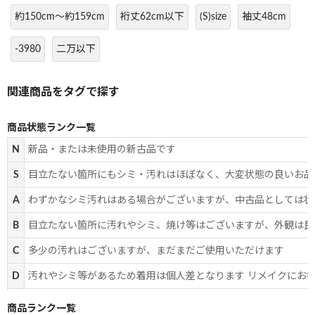
約150cm～約159cm
裄丈62cm以下
(S)size
袖丈48cm
-3980
二万以下
商品状態ランク一覧
N
新品・または未使用の新古品です
S
目立たない箇所にもシミ・汚れはほぼなく、大変状態の良いお品
A
わずかなシミ汚れはある場合がございますが、中古品としては状
B
目立たない箇所に汚れやシミ、焼け等はございますが、外観は良
C
多少の汚れはございますが、まだまだご使用いただけます
D
汚れやシミ等があるため着用は個人差となります リメイクにお
商品ランク一覧