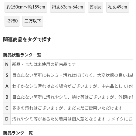
約150cm～約159cm
裄丈63cm-64cm
(S)size
袖丈49cm
-3980
二万以下
商品状態ランク一覧
N
新品・または未使用の新古品です
S
目立たない箇所にもシミ・汚れはほぼなく、大変状態の良いお品
A
わずかなシミ汚れはある場合がございますが、中古品としては状
B
目立たない箇所に汚れやシミ、焼け等はございますが、外観は良
C
多少の汚れはございますが、まだまだご使用いただけます
D
汚れやシミ等があるため着用は個人差となります リメイクにお
商品ランク一覧