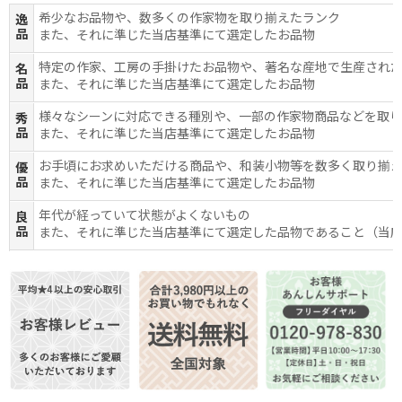
希少なお品物や、数多くの作家物を取り揃えたランク
逸
品
また、それに準じた当店基準にて選定したお品物
特定の作家、工房の手掛けたお品物や、著名な産地で生産され
名
品
また、それに準じた当店基準にて選定したお品物
様々なシーンに対応できる種別や、一部の作家物商品などを取
秀
品
また、それに準じた当店基準にて選定したお品物
お手頃にお求めいただける商品や、和装小物等を数多く取り揃
優
品
また、それに準じた当店基準にて選定したお品物
年代が経っていて状態がよくないもの
良
品
また、それに準じた当店基準にて選定した品物であること（当