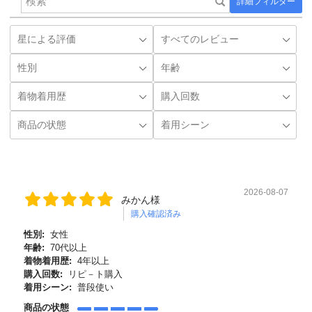
詳細フィルター
2026-08-07
みかん様
購入確認済み
性別:
女性
年齢:
70代以上
着物着用歴:
4年以上
購入回数:
リピ－ト購入
着用シーン:
普段使い
商品の状態