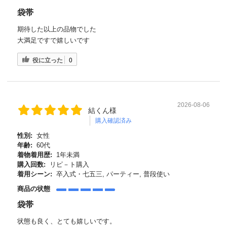
袋帯
期待した以上の品物でした
大満足ですで嬉しいです
役に立った
0
2026-08-06
結くん様
購入確認済み
性別:
女性
年齢:
60代
着物着用歴:
1年未満
購入回数:
リピ－ト購入
着用シーン:
卒入式・七五三, パーティー, 普段使い
商品の状態
袋帯
状態も良く、とても嬉しいです。