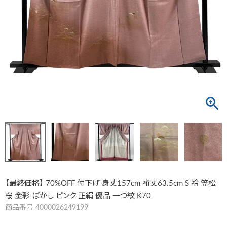
【最終価格】 70%OFF 付下げ 身丈157cm 裄丈63.5cm S 袷 笠松
桜 金彩 ぼかし ピンク 正絹 優品 一つ紋 K70
商品番号
4000026249199