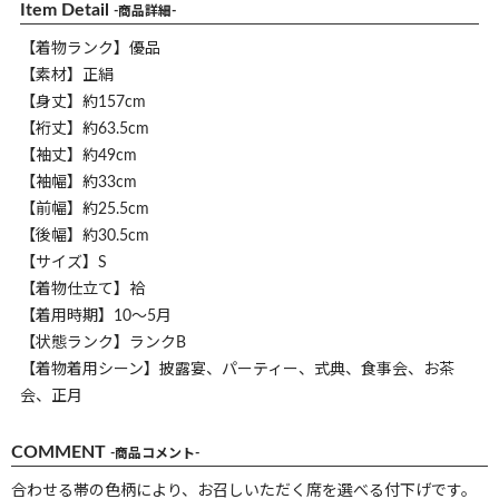
Item Detail
-商品詳細-
【着物ランク】優品
【素材】正絹
【身丈】約157cm
【裄丈】約63.5cm
【袖丈】約49cm
【袖幅】約33cm
【前幅】約25.5cm
【後幅】約30.5cm
【サイズ】S
【着物仕立て】袷
【着用時期】10～5月
【状態ランク】ランクB
【着物着用シーン】披露宴、パーティー、式典、食事会、お茶
会、正月
COMMENT
-商品コメント-
合わせる帯の色柄により、お召しいただく席を選べる付下げです。