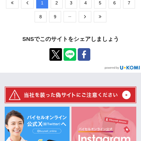
​1
​2
​3
​4
​5
​6
​7
​8
​9
SNSでこのサイトをシェアしましょう