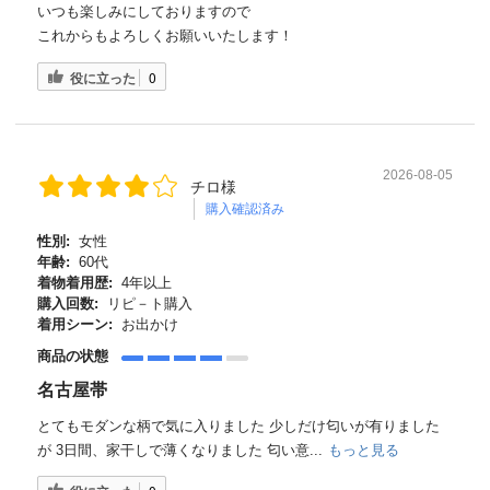
いつも楽しみにしておりますので
これからもよろしくお願いいたします！
役に立った
0
2026-08-05
チロ様
購入確認済み
性別:
女性
年齢:
60代
着物着用歴:
4年以上
購入回数:
リピ－ト購入
着用シーン:
お出かけ
商品の状態
名古屋帯
とてもモダンな柄で気に入りました 少しだけ匂いが有りました
が 3日間、家干しで薄くなりました 匂い意...
もっと見る