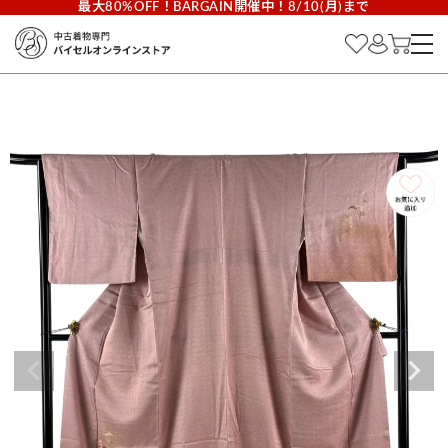
最大80%OFF！BARGAIN開催中！8/10(月)まで