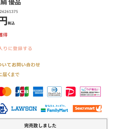
正絹 優品
26261375
税込
獲得
完売致しました