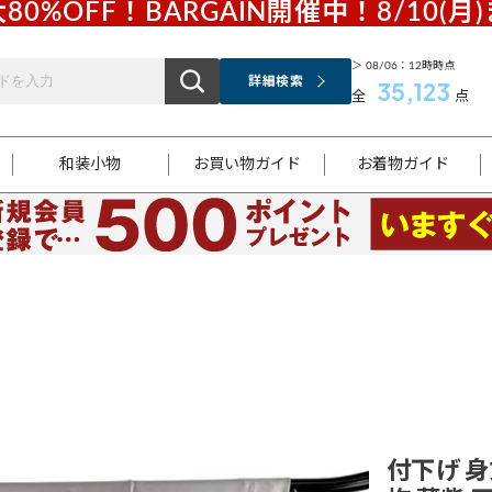
80%OFF！BARGAIN開催中！8/10(月
＞ 08/06：12時時点
詳細検索
35,123
全
点
和装小物
お買い物ガイド
お着物ガイド
ス
お支払いについて
はじめてのお着物ガイド
新規会員登録
着物知識
スタッフブログ
サイズ案内
着物参考サイズ/採寸について
和色チャート集
お問い合わせ
処法
ご返品について
メールマガジンのご登録
着物販売方法について
関連サイト一覧
袋名古屋帯
黒留袖
帯締め
開き名
色留袖
帯揚げ
古屋帯
付下げ
帯締め
丸帯
色無地
作り帯
着物
配送について
商品ランクについて(当店基準)
帯揚げセット
ショール
小紋
浴衣
襦袢
和装コート
付下げ 身丈