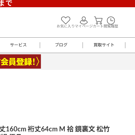
)まで
お気に入り
マイページ
カート
閲覧履歴
サービス
ブログ
買取サイト
よくあるご質問
お買い物診断
半幅帯
帯留め
お召
男性用帯
着物帯
新品
セット
袴
男性用
160cm 裄丈64cm M 袷 鏡裏文 松竹