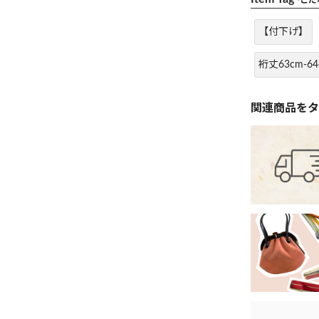
-こ
【付下げ】
裄丈63cm-64