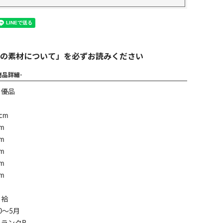
の素材について」を必ずお読みください
商品詳細-
】優品
cm
m
m
m
m
m
】袷
0～5月