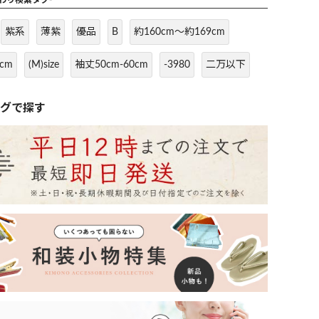
だわり検索タグ-
紫系
薄紫
優品
B
約160cm～約169cm
cm
(M)size
袖丈50cm-60cm
-3980
二万以下