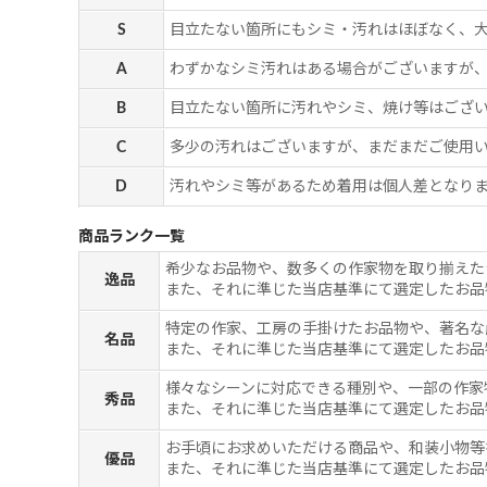
S
目立たない箇所にもシミ・汚れはほぼなく、
A
わずかなシミ汚れはある場合がございますが
B
目立たない箇所に汚れやシミ、焼け等はござ
C
多少の汚れはございますが、まだまだご使用
D
汚れやシミ等があるため着用は個人差となりま
商品ランク一覧
希少なお品物や、数多くの作家物を取り揃えた
逸品
また、それに準じた当店基準にて選定したお品
特定の作家、工房の手掛けたお品物や、著名な
名品
また、それに準じた当店基準にて選定したお品
様々なシーンに対応できる種別や、一部の作家
秀品
また、それに準じた当店基準にて選定したお品
お手頃にお求めいただける商品や、和装小物等
優品
また、それに準じた当店基準にて選定したお品