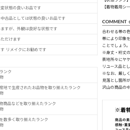
【状態ランク】
【着物着用シ
大変状態の良いお品です
、中古品としては状態の良いお品です
COMMENT
いますが、外観は良好な状態です
合わせる帯の
帯により印象
いただけます
ことでしょう
す リメイクにお勧めです
※身丈・裄丈
表地所々にヤ
リユース品と
ランク
※なお、厳し
物
見落とし箇所
沢山の商品の
産地で生産されたお品物を取り揃えたランク
物
物商品などを取り揃えたランク
物
を数多く取り揃えたランク
物