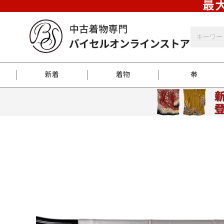
最大
新着
着物
帯
お客様に届くまで
商品お取り寄せサービ
ご注文方法のご案内
お着物がにおう時の対
和装バッグ
訪問着
袋帯
名古屋帯
振袖
反物
梱包方法のご案内
江戸小紋
紬