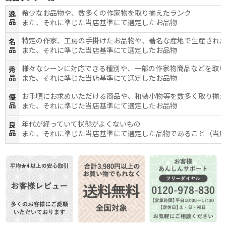
希少なお品物や、数多くの作家物を取り揃えたランク
逸
品
また、それに準じた当店基準にて選定したお品物
特定の作家、工房の手掛けたお品物や、著名な産地で生産され
名
品
また、それに準じた当店基準にて選定したお品物
様々なシーンに対応できる種別や、一部の作家物商品などを取
秀
品
また、それに準じた当店基準にて選定したお品物
お手頃にお求めいただける商品や、和装小物等を数多く取り揃
優
品
また、それに準じた当店基準にて選定したお品物
年代が経っていて状態がよくないもの
良
品
また、それに準じた当店基準にて選定した品物であること（当