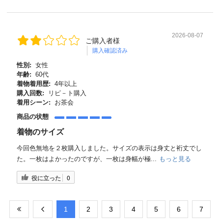
2026-08-07
ご購入者様
購入確認済み
性別:
女性
年齢:
60代
着物着用歴:
4年以上
購入回数:
リピ－ト購入
着用シーン:
お茶会
商品の状態
着物のサイズ
今回色無地を２枚購入しました。サイズの表示は身丈と裄丈でし
た。一枚はよかったのですが、一枚は身幅が極...
もっと見る
役に立った
0
​1
​2
​3
​4
​5
​6
​7