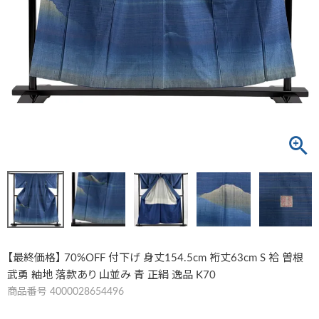
【最終価格】 70%OFF 付下げ 身丈154.5cm 裄丈63cm S 袷 曽根
武勇 紬地 落款あり 山並み 青 正絹 逸品 K70
商品番号
4000028654496