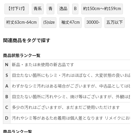
【付下げ】
青系
青
逸品
B
約150cm～約159cm
裄丈63cm-64cm
(S)size
袖丈47cm
30000-
五万以下
商品状態ランク一覧
N
新品・または未使用の新古品です
S
目立たない箇所にもシミ・汚れはほぼなく、大変状態の良いお品
A
わずかなシミ汚れはある場合がございますが、中古品としては状
B
目立たない箇所に汚れやシミ、焼け等はございますが、外観は良
C
多少の汚れはございますが、まだまだご使用いただけます
D
汚れやシミ等があるため着用は個人差となります リメイクにお
商品ランク一覧