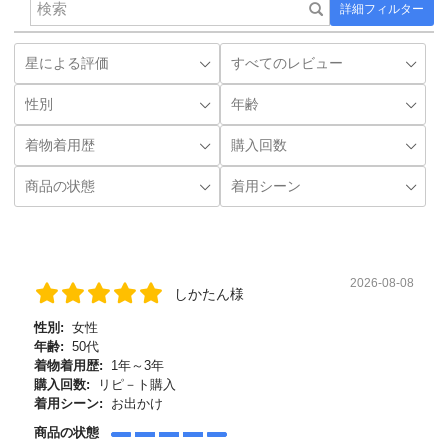
詳細フィルター
2026-08-08
しかたん様
性別:
女性
年齢:
50代
着物着用歴:
1年～3年
購入回数:
リピ－ト購入
着用シーン:
お出かけ
商品の状態