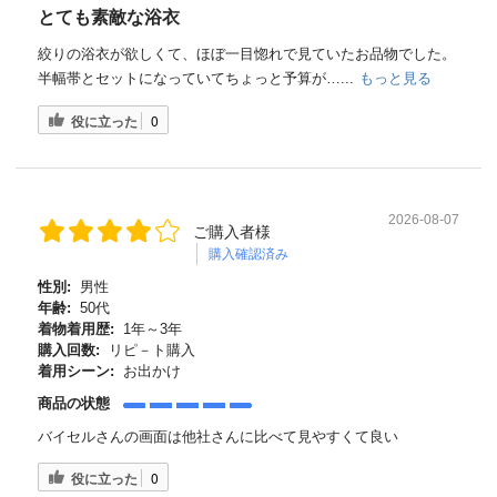
とても素敵な浴衣
絞りの浴衣が欲しくて、ほぼ一目惚れで見ていたお品物でした。
半幅帯とセットになっていてちょっと予算が…...
もっと見る
役に立った
0
2026-08-07
ご購入者様
購入確認済み
性別:
男性
年齢:
50代
着物着用歴:
1年～3年
購入回数:
リピ－ト購入
着用シーン:
お出かけ
商品の状態
バイセルさんの画面は他社さんに比べて見やすくて良い
役に立った
0