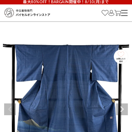
最大80%OFF！BARGAIN開催中！8/10(月)まで