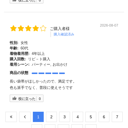
役に立った
2026-08-07
ご購入者様
購入確認済み
性別:
女性
年齢:
60代
着物着用歴:
4年以上
購入回数:
リピ－ト購入
着用シーン:
パーティー, お出かけ
商品の状態
長い袋帯がほしかったので、満足です。
色も派手でなく、普段に使えそうです
役に立った
0
​1
​2
​3
​4
​5
​6
​7