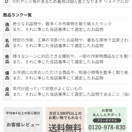
D
汚れやシミ等があるため着用は個人差となります リメイクにお
商品ランク一覧
希少なお品物や、数多くの作家物を取り揃えたランク
逸
品
また、それに準じた当店基準にて選定したお品物
特定の作家、工房の手掛けたお品物や、著名な産地で生産され
名
品
また、それに準じた当店基準にて選定したお品物
様々なシーンに対応できる種別や、一部の作家物商品などを取
秀
品
また、それに準じた当店基準にて選定したお品物
お手頃にお求めいただける商品や、和装小物等を数多く取り揃
優
品
また、それに準じた当店基準にて選定したお品物
年代が経っていて状態がよくないもの
良
品
また、それに準じた当店基準にて選定した品物であること（当