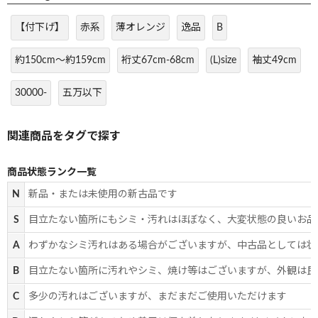
【付下げ】
赤系
薄オレンジ
逸品
B
約150cm～約159cm
裄丈67cm-68cm
(L)size
袖丈49cm
30000-
五万以下
商品状態ランク一覧
N
新品・または未使用の新古品です
S
目立たない箇所にもシミ・汚れはほぼなく、大変状態の良いお品
A
わずかなシミ汚れはある場合がございますが、中古品としては状
B
目立たない箇所に汚れやシミ、焼け等はございますが、外観は良
C
多少の汚れはございますが、まだまだご使用いただけます