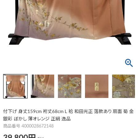
付下げ 身丈159cm 裄丈68cm L 袷 和田光正 落款あり 扇面 菊 金
銀彩 ぼかし 薄オレンジ 正絹 逸品
商品番号
4000028672148