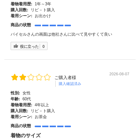
着物着用歴:
1年～3年
購入回数:
リピ－ト購入
着用シーン:
お出かけ
商品の状態
バイセルさんの画面は他社さんに比べて見やすくて良い
役に立った
0
2026-08-07
ご購入者様
購入確認済み
性別:
女性
年齢:
60代
着物着用歴:
4年以上
購入回数:
リピ－ト購入
着用シーン:
お茶会
商品の状態
着物のサイズ