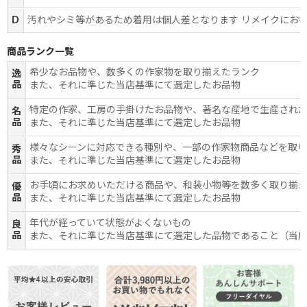
D
汚れやシミ等があるため着用は個人差となります リメイクにお
商品ランク一覧
希少なお品物や、数多くの作家物を取り揃えたランク
逸
品
また、それに準じた当店基準にて選定したお品物
特定の作家、工房の手掛けたお品物や、著名な産地で生産され
名
品
また、それに準じた当店基準にて選定したお品物
様々なシーンに対応できる種別や、一部の作家物商品などを取
秀
品
また、それに準じた当店基準にて選定したお品物
お手頃にお求めいただける商品や、和装小物等を数多く取り揃
優
品
また、それに準じた当店基準にて選定したお品物
年代が経っていて状態がよくないもの
良
品
また、それに準じた当店基準にて選定した品物であること（当