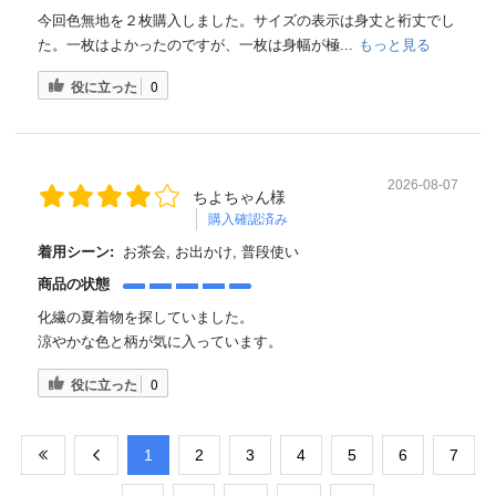
今回色無地を２枚購入しました。サイズの表示は身丈と裄丈でし
た。一枚はよかったのですが、一枚は身幅が極...
もっと見る
役に立った
0
2026-08-07
ちよちゃん様
購入確認済み
着用シーン:
お茶会, お出かけ, 普段使い
商品の状態
化繊の夏着物を探していました。
涼やかな色と柄が気に入っています。
役に立った
0
​1
​2
​3
​4
​5
​6
​7