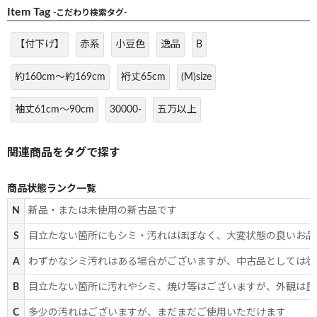
Item Tag
-こだわり検索タグ-
【付下げ】
赤系
小豆色
逸品
B
約160cm～約169cm
裄丈65cm
(M)size
袖丈61cm～90cm
30000-
五万以上
商品状態ランク一覧
N
新品・または未使用の新古品です
S
目立たない箇所にもシミ・汚れはほぼなく、大変状態の良いお品
A
わずかなシミ汚れはある場合がございますが、中古品としては状
B
目立たない箇所に汚れやシミ、焼け等はございますが、外観は良
C
多少の汚れはございますが、まだまだご使用いただけます