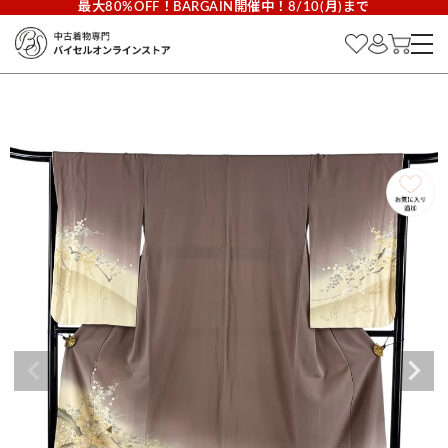
最大80%OFF！BARGAIN開催中！8/10(月)まで