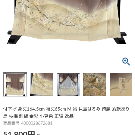
付下げ 身丈164.5cm 裄丈65cm M 袷 貝島はるみ 綺麗 落款あり
鳥 枝梅 刺繍 金彩 小豆色 正絹 逸品
商品番号
4000028672681