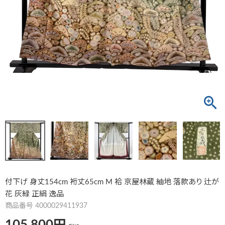
付下げ 身丈154cm 裄丈65cm M 袷 京屋林蔵 紬地 落款あり 辻が
花 灰緑 正絹 逸品
商品番号
4000029411937