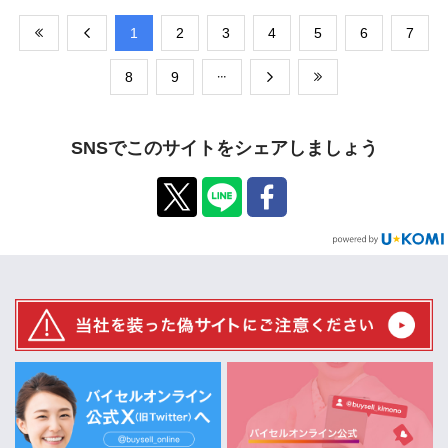
​1
​2
​3
​4
​5
​6
​7
​8
​9
SNSでこのサイトをシェアしましょう