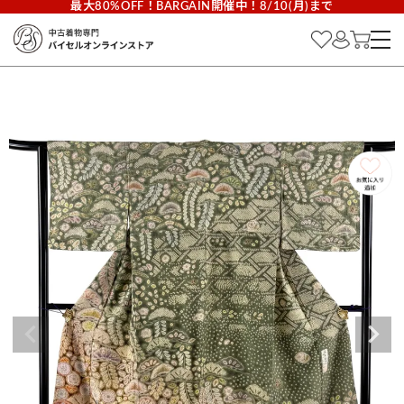
最大80%OFF！BARGAIN開催中！8/10(月)まで