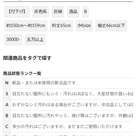
【付下げ】
灰色系
灰緑
逸品
B
約150cm～約159cm
裄丈65cm
(M)size
袖丈46cm以下
30000-
五万以上
商品状態ランク一覧
N
新品・または未使用の新古品です
S
目立たない箇所にもシミ・汚れはほぼなく、大変状態の良いお品
A
わずかなシミ汚れはある場合がございますが、中古品としては状
B
目立たない箇所に汚れやシミ、焼け等はございますが、外観は良
C
多少の汚れはございますが、まだまだご使用いただけます