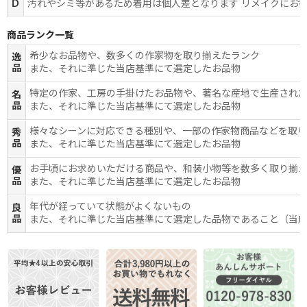
D
汚れやシミ等があるため着用は個人差となります リメイクにお
商品ランク一覧
希少なお品物や、数多くの作家物を取り揃えたランク
逸
品
また、それに準じた当店基準にて選定したお品物
特定の作家、工房の手掛けたお品物や、著名な産地で生産され
名
品
また、それに準じた当店基準にて選定したお品物
様々なシーンに対応できる種別や、一部の作家物商品などを取
秀
品
また、それに準じた当店基準にて選定したお品物
お手頃にお求めいただける商品や、和装小物等を数多く取り揃
優
品
また、それに準じた当店基準にて選定したお品物
年代が経っていて状態がよくないもの
良
品
また、それに準じた当店基準にて選定した品物であること（当