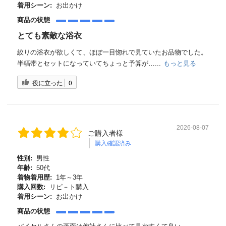
着用シーン:
お出かけ
商品の状態
とても素敵な浴衣
絞りの浴衣が欲しくて、ほぼ一目惚れで見ていたお品物でした。
半幅帯とセットになっていてちょっと予算が…...
もっと見る
役に立った
0
2026-08-07
ご購入者様
購入確認済み
性別:
男性
年齢:
50代
着物着用歴:
1年～3年
購入回数:
リピ－ト購入
着用シーン:
お出かけ
商品の状態