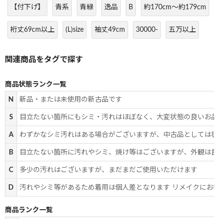
【付下げ】
青系
青緑
逸品
B
約170cm～約179cm
裄丈69cm以上
(L)size
袖丈49cm
30000-
五万以上
商品状態ランク一覧
N
新品・または未使用の新古品です
S
目立たない箇所にもシミ・汚れはほぼなく、大変状態の良いお品
A
わずかなシミ汚れはある場合がございますが、中古品としては状
B
目立たない箇所に汚れやシミ、焼け等はございますが、外観は良
C
多少の汚れはございますが、まだまだご使用いただけます
D
汚れやシミ等があるため着用は個人差となります リメイクにお
商品ランク一覧