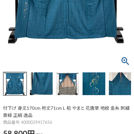
付下げ 身丈170cm 裄丈71cm L 袷 やまと 花唐草 地紋 金糸 刺繍
青緑 正絹 逸品
商品番号
4000029417656