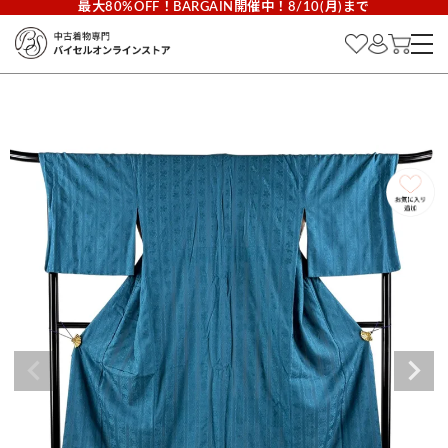
最大80%OFF！BARGAIN開催中！8/10(月)まで