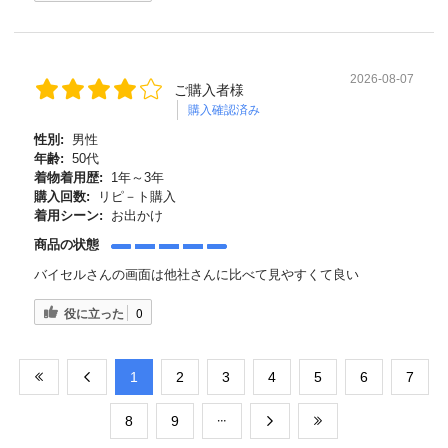
2026-08-07
ご購入者様
購入確認済み
性別:
男性
年齢:
50代
着物着用歴:
1年～3年
購入回数:
リピ－ト購入
着用シーン:
お出かけ
商品の状態
バイセルさんの画面は他社さんに比べて見やすくて良い
役に立った
0
​1
​2
​3
​4
​5
​6
​7
​8
​9