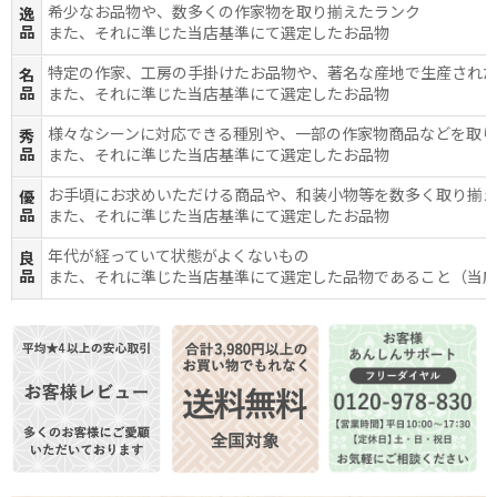
希少なお品物や、数多くの作家物を取り揃えたランク
逸
品
また、それに準じた当店基準にて選定したお品物
特定の作家、工房の手掛けたお品物や、著名な産地で生産され
名
品
また、それに準じた当店基準にて選定したお品物
様々なシーンに対応できる種別や、一部の作家物商品などを取
秀
品
また、それに準じた当店基準にて選定したお品物
お手頃にお求めいただける商品や、和装小物等を数多く取り揃
優
品
また、それに準じた当店基準にて選定したお品物
年代が経っていて状態がよくないもの
良
品
また、それに準じた当店基準にて選定した品物であること（当