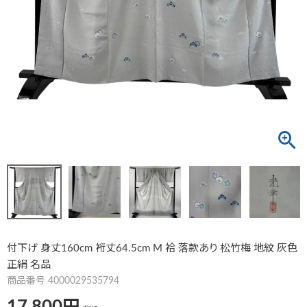
付下げ 身丈160cm 裄丈64.5cm M 袷 落款あり 松竹梅 地紋 灰色
正絹 名品
商品番号
4000029535794