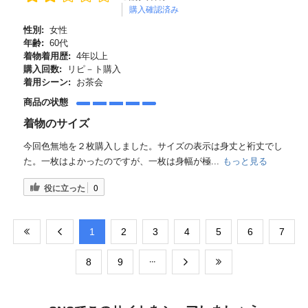
購入確認済み
性別:
女性
年齢:
60代
着物着用歴:
4年以上
購入回数:
リピ－ト購入
着用シーン:
お茶会
商品の状態
着物のサイズ
今回色無地を２枚購入しました。サイズの表示は身丈と裄丈でし
た。一枚はよかったのですが、一枚は身幅が極...
もっと見る
役に立った
0
​1
​2
​3
​4
​5
​6
​7
​8
​9