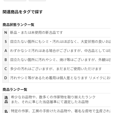
商品状態ランク一覧
N
新品・または未使用の新古品です
S
目立たない箇所にもシミ・汚れはほぼなく、大変状態の良いお品
A
わずかなシミ汚れはある場合がございますが、中古品としては状
B
目立たない箇所に汚れやシミ、焼け等はございますが、外観は良
C
多少の汚れはございますが、まだまだご使用いただけます
D
汚れやシミ等があるため着用は個人差となります リメイクにお
商品ランク一覧
希少なお品物や、数多くの作家物を取り揃えたランク
逸
品
また、それに準じた当店基準にて選定したお品物
特定の作家、工房の手掛けたお品物や、著名な産地で生産され
名