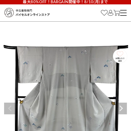
最大80%OFF！BARGAIN開催中！8/10(月)まで