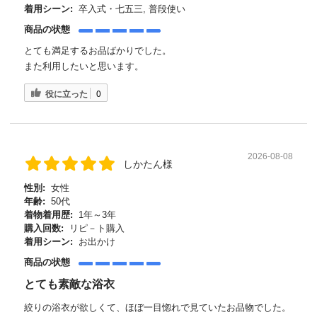
着用シーン:
卒入式・七五三, 普段使い
商品の状態
とても満足するお品ばかりでした。
また利用したいと思います。
役に立った
0
2026-08-08
しかたん様
性別:
女性
年齢:
50代
着物着用歴:
1年～3年
購入回数:
リピ－ト購入
着用シーン:
お出かけ
商品の状態
とても素敵な浴衣
絞りの浴衣が欲しくて、ほぼ一目惚れで見ていたお品物でした。