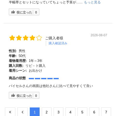
半幅帯とセットになっていてちょっと予算が…...
もっと見る
役に立った
0
2026-08-07
ご購入者様
購入確認済み
性別:
男性
年齢:
50代
着物着用歴:
1年～3年
購入回数:
リピ－ト購入
着用シーン:
お出かけ
商品の状態
バイセルさんの画面は他社さんに比べて見やすくて良い
役に立った
0
​1
​2
​3
​4
​5
​6
​7