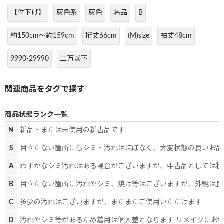
【付下げ】
灰色系
灰色
名品
B
約150cm～約159cm
裄丈66cm
(M)size
袖丈48cm
9990-29990
二万以下
商品状態ランク一覧
N
新品・または未使用の新古品です
S
目立たない箇所にもシミ・汚れはほぼなく、大変状態の良いお品
A
わずかなシミ汚れはある場合がございますが、中古品としては状
B
目立たない箇所に汚れやシミ、焼け等はございますが、外観は良
C
多少の汚れはございますが、まだまだご使用いただけます
D
汚れやシミ等があるため着用は個人差となります リメイクにお