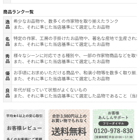
商品ランク一覧
希少なお品物や、数多くの作家物を取り揃えたランク
逸
品
また、それに準じた当店基準にて選定したお品物
特定の作家、工房の手掛けたお品物や、著名な産地で生産され
名
品
また、それに準じた当店基準にて選定したお品物
様々なシーンに対応できる種別や、一部の作家物商品などを取
秀
品
また、それに準じた当店基準にて選定したお品物
お手頃にお求めいただける商品や、和装小物等を数多く取り揃
優
品
また、それに準じた当店基準にて選定したお品物
年代が経っていて状態がよくないもの
良
品
また、それに準じた当店基準にて選定した品物であること（当