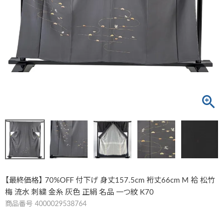
【最終価格】 70%OFF 付下げ 身丈157.5cm 裄丈66cm M 袷 松竹
梅 流水 刺繍 金糸 灰色 正絹 名品 一つ紋 K70
商品番号
4000029538764