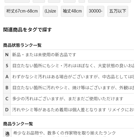
裄丈67cm-68cm
(L)size
袖丈48cm
30000-
五万以下
商品状態ランク一覧
N
新品・または未使用の新古品です
S
目立たない箇所にもシミ・汚れはほぼなく、大変状態の良いお品
A
わずかなシミ汚れはある場合がございますが、中古品としては状
B
目立たない箇所に汚れやシミ、焼け等はございますが、外観は良
C
多少の汚れはございますが、まだまだご使用いただけます
D
汚れやシミ等があるため着用は個人差となります リメイクにお
商品ランク一覧
希少なお品物や、数多くの作家物を取り揃えたランク
逸