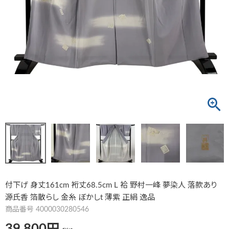
付下げ 身丈161cm 裄丈68.5cm L 袷 野村一峰 夢染人 落款あり
源氏香 箔散らし 金糸 ぼかしt 薄紫 正絹 逸品
商品番号
4000030280546