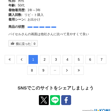
性別:
男性
年齢:
50代
着物着用歴:
1年～3年
購入回数:
リピ－ト購入
着用シーン:
お出かけ
商品の状態
バイセルさんの画面は他社さんに比べて見やすくて良い
役に立った
0
​1
​2
​3
​4
​5
​6
​7
​8
​9
SNSでこのサイトをシェアしましょう