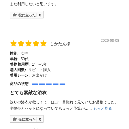
また利用したいと思います。
役に立った
0
2026-08-08
しかたん様
性別:
女性
年齢:
50代
着物着用歴:
1年～3年
購入回数:
リピ－ト購入
着用シーン:
お出かけ
商品の状態
とても素敵な浴衣
絞りの浴衣が欲しくて、ほぼ一目惚れで見ていたお品物でした。
半幅帯とセットになっていてちょっと予算が…...
もっと見る
役に立った
0