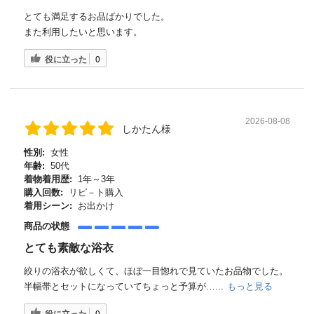
とても満足するお品ばかりでした。
また利用したいと思います。
役に立った
0
2026-08-08
しかたん様
性別:
女性
年齢:
50代
着物着用歴:
1年～3年
購入回数:
リピ－ト購入
着用シーン:
お出かけ
商品の状態
とても素敵な浴衣
絞りの浴衣が欲しくて、ほぼ一目惚れで見ていたお品物でした。
半幅帯とセットになっていてちょっと予算が…...
もっと見る
役に立った
0