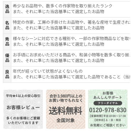
希少なお品物や、数多くの作家物を取り揃えたランク
逸
品
また、それに準じた当店基準にて選定したお品物
特定の作家、工房の手掛けたお品物や、著名な産地で生産され
名
品
また、それに準じた当店基準にて選定したお品物
様々なシーンに対応できる種別や、一部の作家物商品などを取
秀
品
また、それに準じた当店基準にて選定したお品物
お手頃にお求めいただける商品や、和装小物等を数多く取り揃
優
品
また、それに準じた当店基準にて選定したお品物
年代が経っていて状態がよくないもの
良
品
また、それに準じた当店基準にて選定した品物であること（当