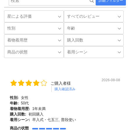
詳細フィルター
2026-08-08
ご購入者様
購入確認済み
性別:
女性
年齢:
50代
着物着用歴:
1年未満
購入回数:
初回購入
着用シーン:
卒入式・七五三, 普段使い
商品の状態