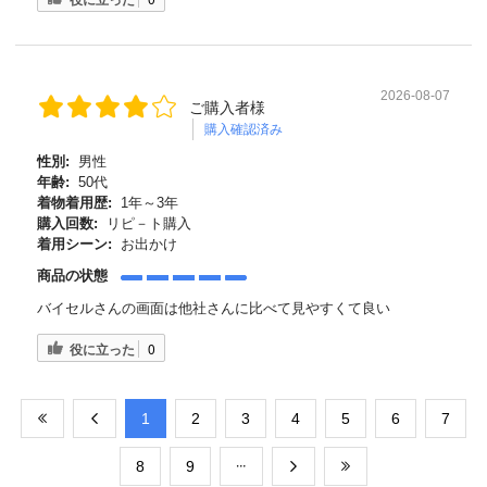
2026-08-07
ご購入者様
購入確認済み
性別:
男性
年齢:
50代
着物着用歴:
1年～3年
購入回数:
リピ－ト購入
着用シーン:
お出かけ
商品の状態
バイセルさんの画面は他社さんに比べて見やすくて良い
役に立った
0
​1
​2
​3
​4
​5
​6
​7
​8
​9