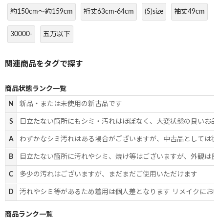
約150cm～約159cm
裄丈63cm-64cm
(S)size
袖丈49cm
30000-
五万以下
商品状態ランク一覧
N
新品・または未使用の新古品です
S
目立たない箇所にもシミ・汚れはほぼなく、大変状態の良いお品
A
わずかなシミ汚れはある場合がございますが、中古品としては状
B
目立たない箇所に汚れやシミ、焼け等はございますが、外観は良
C
多少の汚れはございますが、まだまだご使用いただけます
D
汚れやシミ等があるため着用は個人差となります リメイクにお
商品ランク一覧