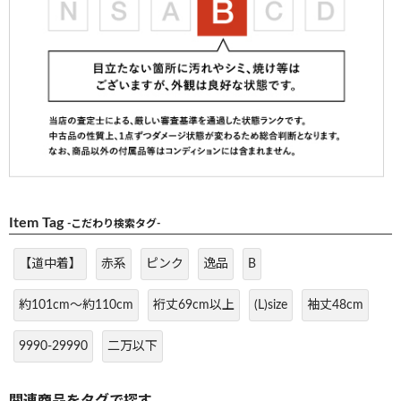
Item Tag
-こだわり検索タグ-
【道中着】
赤系
ピンク
逸品
B
約101cm～約110cm
裄丈69cm以上
(L)size
袖丈48cm
9990-29990
二万以下