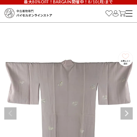
最大80%OFF！BARGAIN開催中！8/10(月)まで