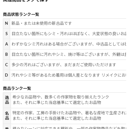
商品状態ランク一覧
N
新品・または未使用の新古品です
S
目立たない箇所にもシミ・汚れはほぼなく、大変状態の良いお品
A
わずかなシミ汚れはある場合がございますが、中古品としては状
B
目立たない箇所に汚れやシミ、焼け等はございますが、外観は良
C
多少の汚れはございますが、まだまだご使用いただけます
D
汚れやシミ等があるため着用は個人差となります リメイクにお
商品ランク一覧
希少なお品物や、数多くの作家物を取り揃えたランク
逸
品
また、それに準じた当店基準にて選定したお品物
特定の作家、工房の手掛けたお品物や、著名な産地で生産され
名
品
また、それに準じた当店基準にて選定したお品物