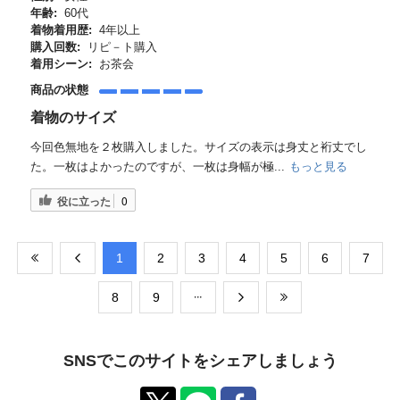
年齢:
60代
着物着用歴:
4年以上
購入回数:
リピ－ト購入
着用シーン:
お茶会
商品の状態
着物のサイズ
今回色無地を２枚購入しました。サイズの表示は身丈と裄丈でし
た。一枚はよかったのですが、一枚は身幅が極...
もっと見る
役に立った
0
​1
​2
​3
​4
​5
​6
​7
​8
​9
SNSでこのサイトをシェアしましょう