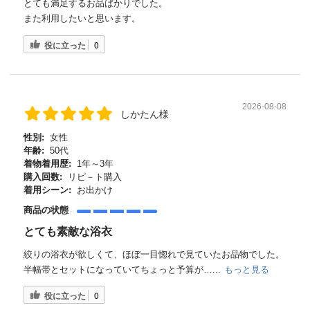
とても満足するお品ばかりでした。
また利用したいと思います。
役に立った
0
2026-08-08
しかたん様
性別:
女性
年齢:
50代
着物着用歴:
1年～3年
購入回数:
リピ－ト購入
着用シーン:
お出かけ
商品の状態
とても素敵な浴衣
絞りの浴衣が欲しくて、ほぼ一目惚れで見ていたお品物でした。
半幅帯とセットになっていてちょっと予算が…...
もっと見る
役に立った
0