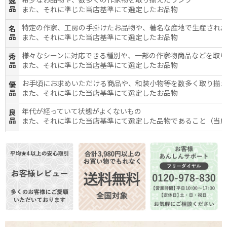
希少なお品物や、数多くの作家物を取り揃えたランク
逸
品
また、それに準じた当店基準にて選定したお品物
特定の作家、工房の手掛けたお品物や、著名な産地で生産され
名
品
また、それに準じた当店基準にて選定したお品物
様々なシーンに対応できる種別や、一部の作家物商品などを取
秀
品
また、それに準じた当店基準にて選定したお品物
お手頃にお求めいただける商品や、和装小物等を数多く取り揃
優
品
また、それに準じた当店基準にて選定したお品物
年代が経っていて状態がよくないもの
良
品
また、それに準じた当店基準にて選定した品物であること（当