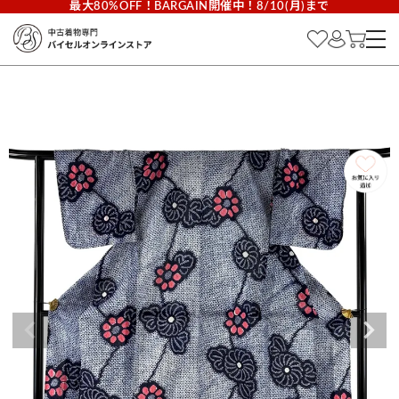
最大80%OFF！BARGAIN開催中！8/10(月)まで