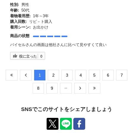
性別:
男性
年齢:
50代
着物着用歴:
1年～3年
購入回数:
リピ－ト購入
着用シーン:
お出かけ
商品の状態
バイセルさんの画面は他社さんに比べて見やすくて良い
役に立った
0
​1
​2
​3
​4
​5
​6
​7
​8
​9
SNSでこのサイトをシェアしましょう