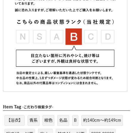
Item Tag
-こだわり検索タグ-
【浴衣】
青系
紺色
名品
B
約140cm～約149cm