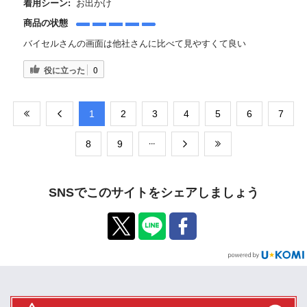
着用シーン:
お出かけ
商品の状態
バイセルさんの画面は他社さんに比べて見やすくて良い
役に立った
0
​1
​2
​3
​4
​5
​6
​7
​8
​9
SNSでこのサイトをシェアしましょう