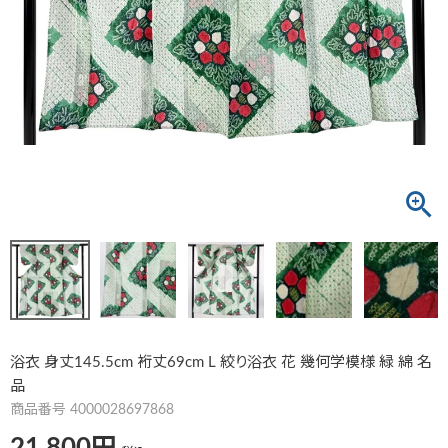
浴衣 身丈145.5cm 裄丈69cm L 絞り浴衣 花 幾何学模様 緑 綿 名
品
商品番号
4000028697868