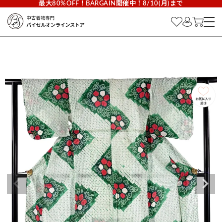
最大80%OFF！BARGAIN開催中！8/10(月)まで