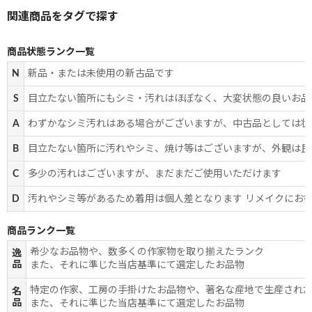
商品状態ランク一覧
N
新品・または未使用の新古品です
S
目立たない箇所にもシミ・汚れはほぼなく、大変状態の良いお品
A
わずかなシミ汚れはある場合がございますが、中古品としては状
B
目立たない箇所に汚れやシミ、焼け等はございますが、外観は良
C
多少の汚れはございますが、まだまだご使用いただけます
D
汚れやシミ等があるため着用は個人差となります リメイクにお
商品ランク一覧
希少なお品物や、数多くの作家物を取り揃えたランク
逸
品
また、それに準じた当店基準にて選定したお品物
特定の作家、工房の手掛けたお品物や、著名な産地で生産され
名
品
また、それに準じた当店基準にて選定したお品物