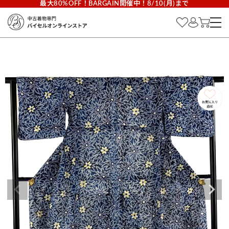
最大80%OFF！BARGAIN開催中！8/10(月)まで