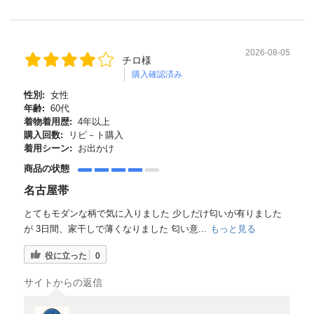
2026-08-05
チロ様
購入確認済み
性別:
女性
年齢:
60代
着物着用歴:
4年以上
購入回数:
リピ－ト購入
着用シーン:
お出かけ
商品の状態
名古屋帯
とてもモダンな柄で気に入りました 少しだけ匂いが有りました
が 3日間、家干しで薄くなりました 匂い意...
もっと見る
役に立った
0
サイトからの返信