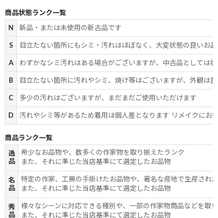
商品状態ランク一覧
N
新品・または未使用の新古品です
S
目立たない箇所にもシミ・汚れはほぼなく、大変状態の良いお品
A
わずかなシミ汚れはある場合がございますが、中古品としては状
B
目立たない箇所に汚れやシミ、焼け等はございますが、外観は良
C
多少の汚れはございますが、まだまだご使用いただけます
D
汚れやシミ等があるため着用は個人差となります リメイクにお
商品ランク一覧
希少なお品物や、数多くの作家物を取り揃えたランク
逸
品
また、それに準じた当店基準にて選定したお品物
特定の作家、工房の手掛けたお品物や、著名な産地で生産され
名
品
また、それに準じた当店基準にて選定したお品物
様々なシーンに対応できる種別や、一部の作家物商品などを取
秀
品
また、それに準じた当店基準にて選定したお品物