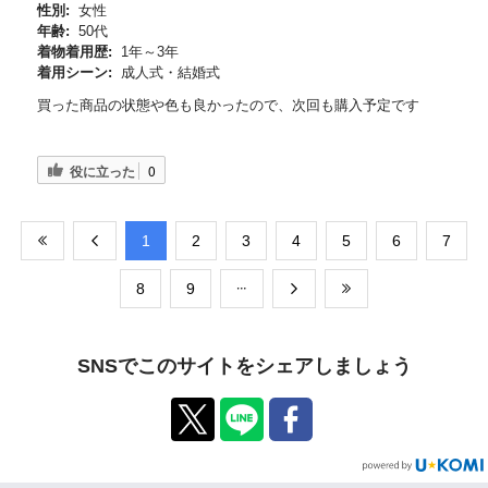
性別:
女性
年齢:
50代
着物着用歴:
1年～3年
着用シーン:
成人式・結婚式
買った商品の状態や色も良かったので、次回も購入予定です
役に立った
0
​1
​2
​3
​4
​5
​6
​7
​8
​9
SNSでこのサイトをシェアしましょう