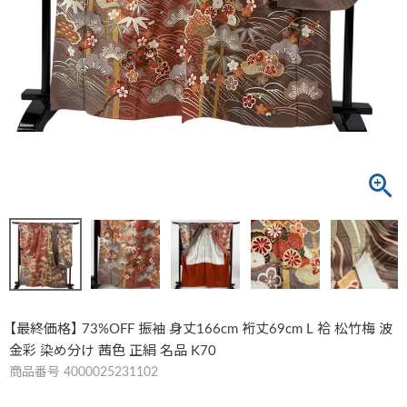
【最終価格】 73%OFF 振袖 身丈166cm 裄丈69cm L 袷 松竹梅 波
金彩 染め分け 茜色 正絹 名品 K70
商品番号
4000025231102