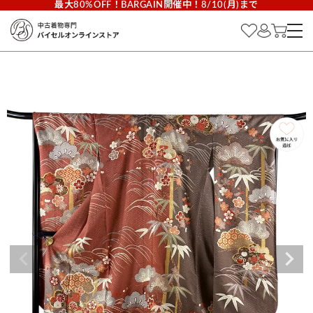
最大80%OFF！BARGAIN開催中！8/10(月)まで