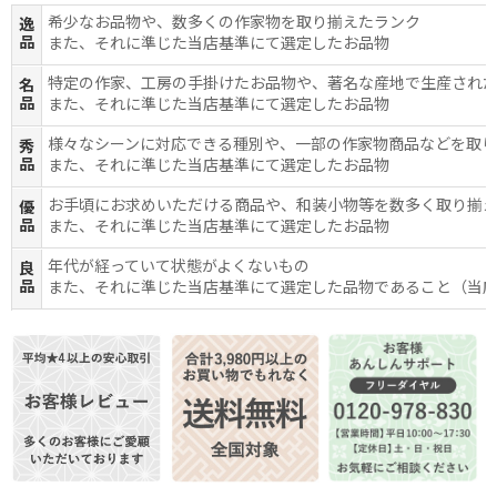
希少なお品物や、数多くの作家物を取り揃えたランク
逸
品
また、それに準じた当店基準にて選定したお品物
特定の作家、工房の手掛けたお品物や、著名な産地で生産され
名
品
また、それに準じた当店基準にて選定したお品物
様々なシーンに対応できる種別や、一部の作家物商品などを取
秀
品
また、それに準じた当店基準にて選定したお品物
お手頃にお求めいただける商品や、和装小物等を数多く取り揃
優
品
また、それに準じた当店基準にて選定したお品物
年代が経っていて状態がよくないもの
良
品
また、それに準じた当店基準にて選定した品物であること（当