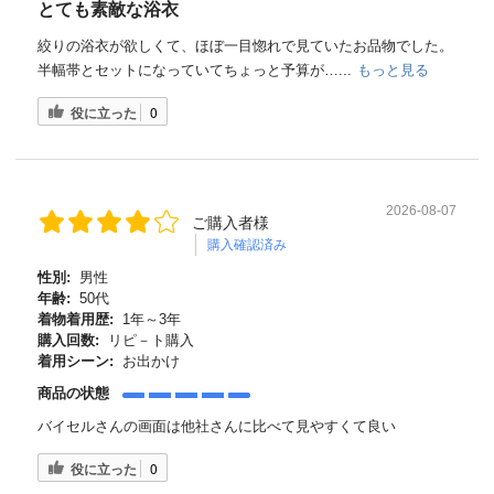
とても素敵な浴衣
絞りの浴衣が欲しくて、ほぼ一目惚れで見ていたお品物でした。
半幅帯とセットになっていてちょっと予算が…...
もっと見る
役に立った
0
2026-08-07
ご購入者様
購入確認済み
性別:
男性
年齢:
50代
着物着用歴:
1年～3年
購入回数:
リピ－ト購入
着用シーン:
お出かけ
商品の状態
バイセルさんの画面は他社さんに比べて見やすくて良い
役に立った
0