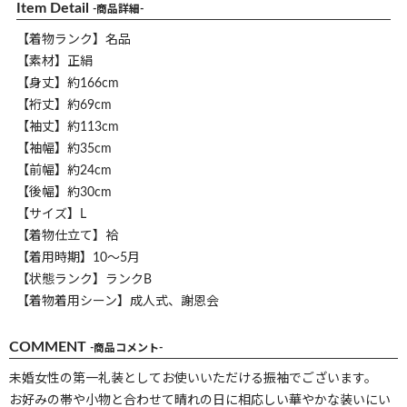
Item Detail
-商品詳細-
【着物ランク】名品
【素材】正絹
【身丈】約166cm
【裄丈】約69cm
【袖丈】約113cm
【袖幅】約35cm
【前幅】約24cm
【後幅】約30cm
【サイズ】L
【着物仕立て】袷
【着用時期】10～5月
【状態ランク】ランクB
【着物着用シーン】成人式、謝恩会
COMMENT
-商品コメント-
未婚女性の第一礼装としてお使いいただける振袖でございます。
お好みの帯や小物と合わせて晴れの日に相応しい華やかな装いにい