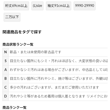
裄丈69cm以上
(L)size
袖丈91cm以上
9990-29990
二万以下
商品状態ランク一覧
N
新品・または未使用の新古品です
S
目立たない箇所にもシミ・汚れはほぼなく、大変状態の良いお品
A
わずかなシミ汚れはある場合がございますが、中古品としては状
B
目立たない箇所に汚れやシミ、焼け等はございますが、外観は良
C
多少の汚れはございますが、まだまだご使用いただけます
D
汚れやシミ等があるため着用は個人差となります リメイクにお
商品ランク一覧