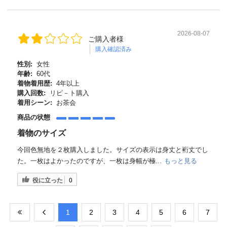
2026-08-07
ご購入者様
購入確認済み
性別:
女性
年齢:
60代
着物着用歴:
4年以上
購入回数:
リピ－ト購入
着用シーン:
お茶会
商品の状態
着物のサイズ
今回色無地を２枚購入しました。サイズの表示は身丈と裄丈でし
た。一枚はよかったのですが、一枚は身幅が極...
もっと見る
役に立った
0
​1
​2
​3
​4
​5
​6
​7