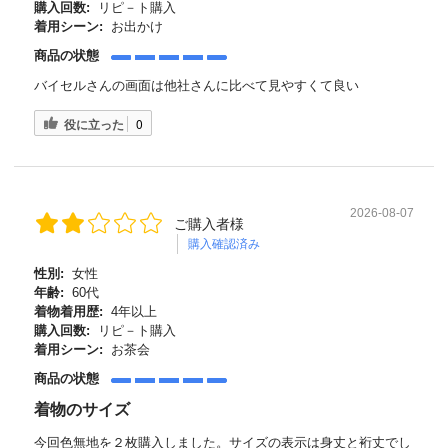
購入回数:
リピ－ト購入
着用シーン:
お出かけ
商品の状態
バイセルさんの画面は他社さんに比べて見やすくて良い
役に立った
0
2026-08-07
ご購入者様
購入確認済み
性別:
女性
年齢:
60代
着物着用歴:
4年以上
購入回数:
リピ－ト購入
着用シーン:
お茶会
商品の状態
着物のサイズ
今回色無地を２枚購入しました。サイズの表示は身丈と裄丈でし