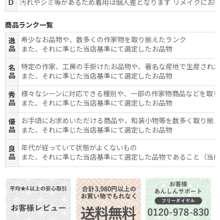
D
汚れやシミ等があるため着用は個人差となります リメイクにお
商品ランク一覧
希少なお品物や、数多くの作家物を取り揃えたランク
逸
品
また、それに準じた当店基準にて選定したお品物
特定の作家、工房の手掛けたお品物や、著名な産地で生産され
名
品
また、それに準じた当店基準にて選定したお品物
様々なシーンに対応できる種別や、一部の作家物商品などを取
秀
品
また、それに準じた当店基準にて選定したお品物
お手頃にお求めいただける商品や、和装小物等を数多く取り揃
優
品
また、それに準じた当店基準にて選定したお品物
年代が経っていて状態がよくないもの
良
品
また、それに準じた当店基準にて選定した品物であること（当