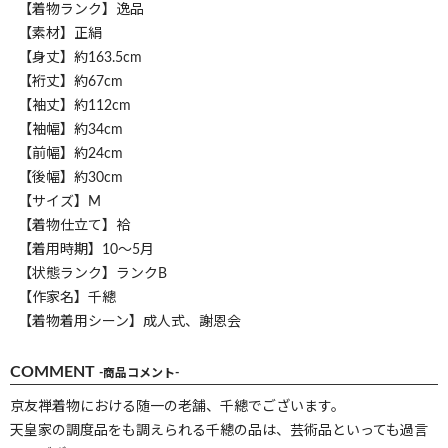
【着物ランク】逸品
【素材】正絹
【身丈】約163.5cm
【裄丈】約67cm
【袖丈】約112cm
【袖幅】約34cm
【前幅】約24cm
【後幅】約30cm
【サイズ】M
【着物仕立て】袷
【着用時期】10～5月
【状態ランク】ランクB
【作家名】千總
【着物着用シーン】成人式、謝恩会
COMMENT
-商品コメント-
京友禅着物における随一の老舗、千總でございます。
天皇家の調度品をも調えられる千總の品は、芸術品といっても過言