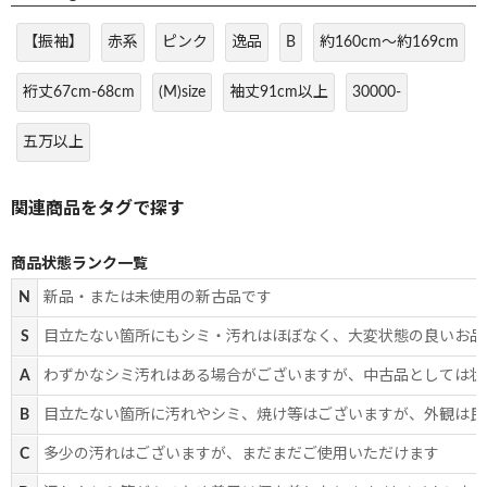
【振袖】
赤系
ピンク
逸品
B
約160cm～約169cm
裄丈67cm-68cm
(M)size
袖丈91cm以上
30000-
五万以上
商品状態ランク一覧
N
新品・または未使用の新古品です
S
目立たない箇所にもシミ・汚れはほぼなく、大変状態の良いお品
A
わずかなシミ汚れはある場合がございますが、中古品としては状
B
目立たない箇所に汚れやシミ、焼け等はございますが、外観は良
C
多少の汚れはございますが、まだまだご使用いただけます