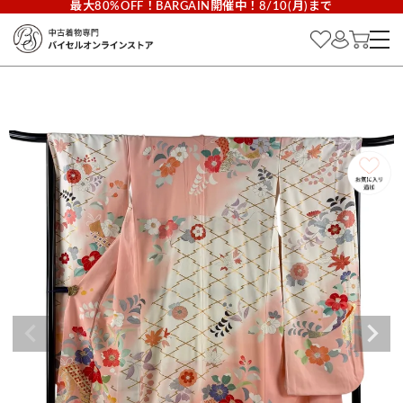
最大80%OFF！BARGAIN開催中！8/10(月)まで