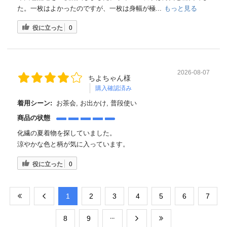
た。一枚はよかったのですが、一枚は身幅が極...
もっと見る
役に立った
0
2026-08-07
ちよちゃん様
購入確認済み
着用シーン:
お茶会, お出かけ, 普段使い
商品の状態
化繊の夏着物を探していました。
涼やかな色と柄が気に入っています。
役に立った
0
​1
​2
​3
​4
​5
​6
​7
​8
​9