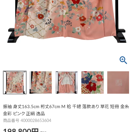
振袖 身丈163.5cm 裄丈67cm M 袷 千總 落款あり 草花 短冊 金糸
金彩 ピンク 正絹 逸品
商品番号
4000028653604