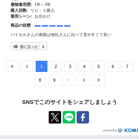
着物着用歴:
1年～3年
購入回数:
リピ－ト購入
着用シーン:
お出かけ
商品の状態
バイセルさんの画面は他社さんに比べて見やすくて良い
役に立った
0
​1
​2
​3
​4
​5
​6
​7
​8
​9
SNSでこのサイトをシェアしましょう