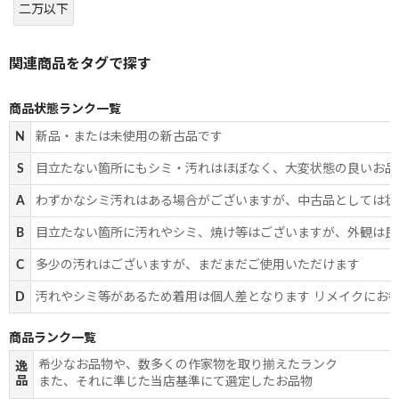
二万以下
商品状態ランク一覧
N
新品・または未使用の新古品です
S
目立たない箇所にもシミ・汚れはほぼなく、大変状態の良いお品
A
わずかなシミ汚れはある場合がございますが、中古品としては状
B
目立たない箇所に汚れやシミ、焼け等はございますが、外観は良
C
多少の汚れはございますが、まだまだご使用いただけます
D
汚れやシミ等があるため着用は個人差となります リメイクにお
商品ランク一覧
希少なお品物や、数多くの作家物を取り揃えたランク
逸
品
また、それに準じた当店基準にて選定したお品物