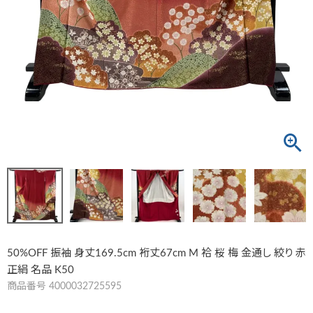
50%OFF 振袖 身丈169.5cm 裄丈67cm M 袷 桜 梅 金通し 絞り 赤
正絹 名品 K50
商品番号
4000032725595