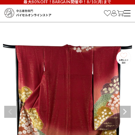
最大80%OFF！BARGAIN開催中！8/10(月)まで