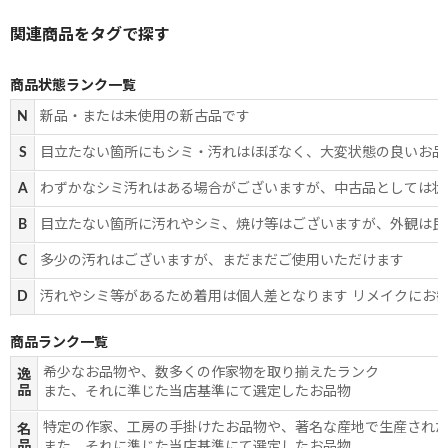
商品状態ランク一覧
N
新品・または未使用の新古品です
S
目立たない箇所にもシミ・汚れはほぼなく、大変状態の良いお品
A
わずかなシミ汚れはある場合がございますが、中古品としては状
B
目立たない箇所に汚れやシミ、焼け等はございますが、外観は良
C
多少の汚れはございますが、まだまだご使用いただけます
D
汚れやシミ等があるため着用は個人差となります リメイクにお
商品ランク一覧
希少なお品物や、数多くの作家物を取り揃えたランク
逸
品
また、それに準じた当店基準にて選定したお品物
特定の作家、工房の手掛けたお品物や、著名な産地で生産され
名
品
また、それに準じた当店基準にて選定したお品物