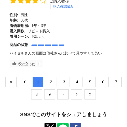
ご購入者様
購入確認済み
性別:
男性
年齢:
50代
着物着用歴:
1年～3年
購入回数:
リピ－ト購入
着用シーン:
お出かけ
商品の状態
バイセルさんの画面は他社さんに比べて見やすくて良い
役に立った
0
​1
​2
​3
​4
​5
​6
​7
​8
​9
SNSでこのサイトをシェアしましょう