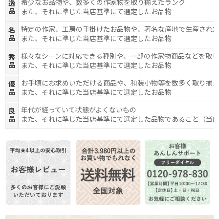
希少なお品物や、数多くの作家物を取り揃えたランク
逸
品
また、それに準じた当店基準にて選定したお品物
特定の作家、工房の手掛けたお品物や、著名な産地で生産され
名
品
また、それに準じた当店基準にて選定したお品物
様々なシーンに対応できる種別や、一部の作家物商品などを取
秀
品
また、それに準じた当店基準にて選定したお品物
お手頃にお求めいただける商品や、和装小物等を数多く取り揃
優
品
また、それに準じた当店基準にて選定したお品物
年代が経っていて状態がよくないもの
良
品
また、それに準じた当店基準にて選定した品物であること（当