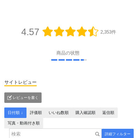
4.57
2,353件
商品の状態
サイトレビュー
レビューを書く
日付順 ↓
評価順
いいね数順
購入確認順
返信順
写真・動画付き順
詳細フィルター