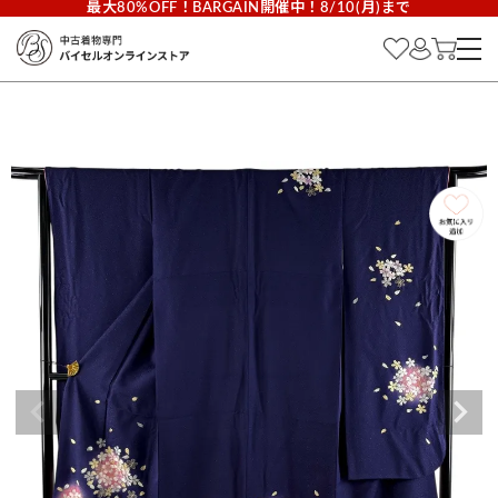
最大80%OFF！BARGAIN開催中！8/10(月)まで