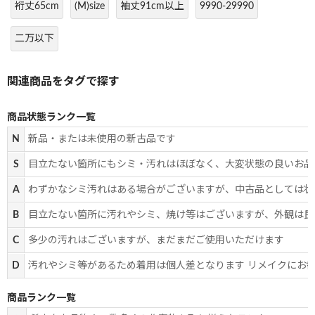
裄丈65cm
(M)size
袖丈91cm以上
9990-29990
二万以下
商品状態ランク一覧
N
新品・または未使用の新古品です
S
目立たない箇所にもシミ・汚れはほぼなく、大変状態の良いお品
A
わずかなシミ汚れはある場合がございますが、中古品としては状
B
目立たない箇所に汚れやシミ、焼け等はございますが、外観は良
C
多少の汚れはございますが、まだまだご使用いただけます
D
汚れやシミ等があるため着用は個人差となります リメイクにお
商品ランク一覧