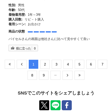
性別:
男性
年齢:
50代
着物着用歴:
1年～3年
購入回数:
リピ－ト購入
着用シーン:
お出かけ
商品の状態
バイセルさんの画面は他社さんに比べて見やすくて良い
役に立った
0
​1
​2
​3
​4
​5
​6
​7
​8
​9
SNSでこのサイトをシェアしましょう