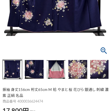
振袖 身丈156cm 裄丈65cm M 袷 やまと 桜 花びら 銀通し 刺繍 濃
紫 正絹 名品
商品番号
4000036624474