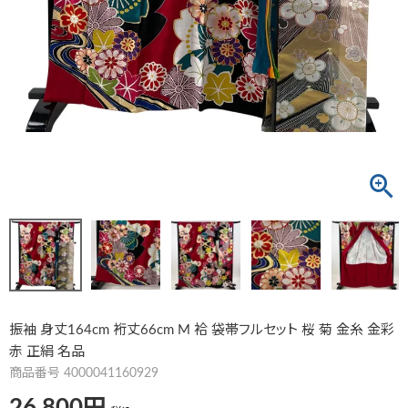
振袖 身丈164cm 裄丈66cm M 袷 袋帯フルセット 桜 菊 金糸 金彩
赤 正絹 名品
商品番号
4000041160929