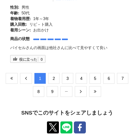
性別:
男性
年齢:
50代
着物着用歴:
1年～3年
購入回数:
リピ－ト購入
着用シーン:
お出かけ
商品の状態
バイセルさんの画面は他社さんに比べて見やすくて良い
役に立った
0
​1
​2
​3
​4
​5
​6
​7
​8
​9
SNSでこのサイトをシェアしましょう