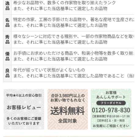
希少なお品物や、数多くの作家物を取り揃えたランク
逸
品
また、それに準じた当店基準にて選定したお品物
特定の作家、工房の手掛けたお品物や、著名な産地で生産され
名
品
また、それに準じた当店基準にて選定したお品物
様々なシーンに対応できる種別や、一部の作家物商品などを取
秀
品
また、それに準じた当店基準にて選定したお品物
お手頃にお求めいただける商品や、和装小物等を数多く取り揃
優
品
また、それに準じた当店基準にて選定したお品物
年代が経っていて状態がよくないもの
良
品
また、それに準じた当店基準にて選定した品物であること（当