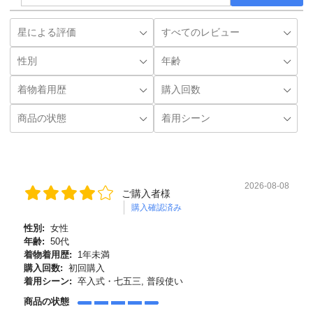
2026-08-08
ご購入者様
購入確認済み
性別:
女性
年齢:
50代
着物着用歴:
1年未満
購入回数:
初回購入
着用シーン:
卒入式・七五三, 普段使い
商品の状態