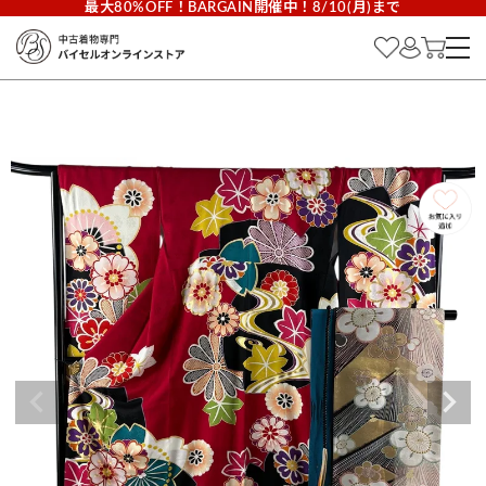
最大80%OFF！BARGAIN開催中！8/10(月)まで