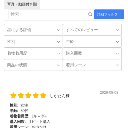
写真・動画付き順
詳細フィルター
2026-08-08
しかたん様
性別:
女性
年齢:
50代
着物着用歴:
1年～3年
購入回数:
リピ－ト購入
着用シーン:
お出かけ