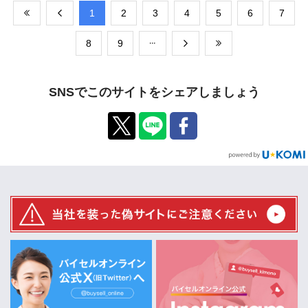
​1
​2
​3
​4
​5
​6
​7
​8
​9
SNSでこのサイトをシェアしましょう