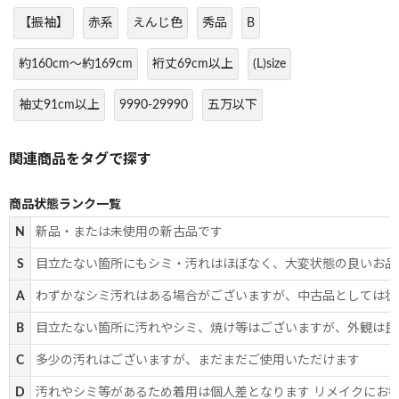
【振袖】
赤系
えんじ色
秀品
B
約160cm～約169cm
裄丈69cm以上
(L)size
袖丈91cm以上
9990-29990
五万以下
商品状態ランク一覧
N
新品・または未使用の新古品です
S
目立たない箇所にもシミ・汚れはほぼなく、大変状態の良いお品
A
わずかなシミ汚れはある場合がございますが、中古品としては状
B
目立たない箇所に汚れやシミ、焼け等はございますが、外観は良
C
多少の汚れはございますが、まだまだご使用いただけます
D
汚れやシミ等があるため着用は個人差となります リメイクにお