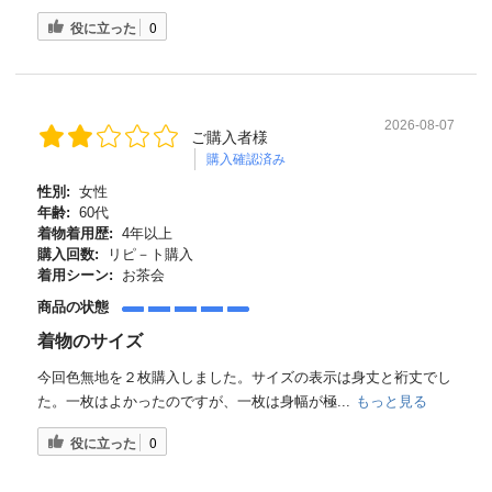
役に立った
0
2026-08-07
ご購入者様
購入確認済み
性別:
女性
年齢:
60代
着物着用歴:
4年以上
購入回数:
リピ－ト購入
着用シーン:
お茶会
商品の状態
着物のサイズ
今回色無地を２枚購入しました。サイズの表示は身丈と裄丈でし
た。一枚はよかったのですが、一枚は身幅が極...
もっと見る
役に立った
0