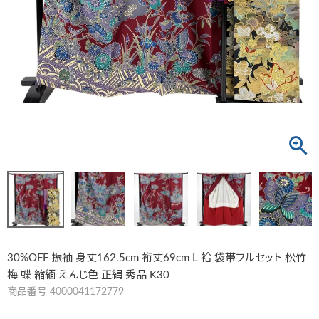
30%OFF 振袖 身丈162.5cm 裄丈69cm L 袷 袋帯フルセット 松竹
梅 蝶 縮緬 えんじ色 正絹 秀品 K30
商品番号
4000041172779