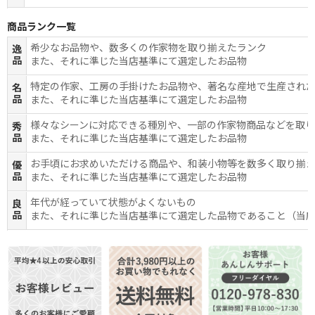
商品ランク一覧
希少なお品物や、数多くの作家物を取り揃えたランク
逸
品
また、それに準じた当店基準にて選定したお品物
特定の作家、工房の手掛けたお品物や、著名な産地で生産され
名
品
また、それに準じた当店基準にて選定したお品物
様々なシーンに対応できる種別や、一部の作家物商品などを取
秀
品
また、それに準じた当店基準にて選定したお品物
お手頃にお求めいただける商品や、和装小物等を数多く取り揃
優
品
また、それに準じた当店基準にて選定したお品物
年代が経っていて状態がよくないもの
良
品
また、それに準じた当店基準にて選定した品物であること（当