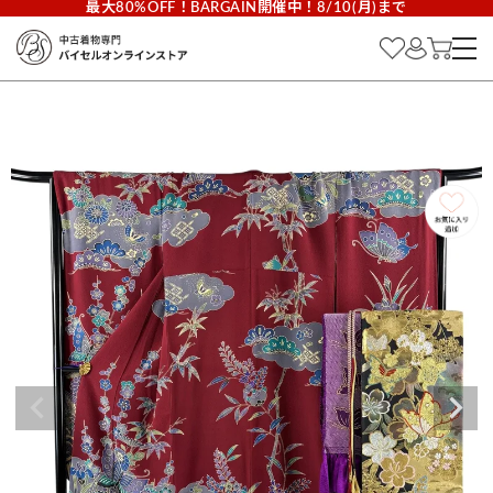
最大80%OFF！BARGAIN開催中！8/10(月)まで