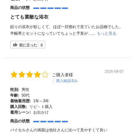
商品の状態
とても素敵な浴衣
絞りの浴衣が欲しくて、ほぼ一目惚れで見ていたお品物でした。
半幅帯とセットになっていてちょっと予算が…...
もっと見る
役に立った
0
2026-08-07
ご購入者様
購入確認済み
性別:
男性
年齢:
50代
着物着用歴:
1年～3年
購入回数:
リピ－ト購入
着用シーン:
お出かけ
商品の状態
バイセルさんの画面は他社さんに比べて見やすくて良い