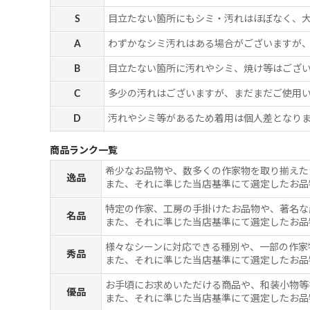
S
目立たない箇所にもシミ・汚れはほぼなく、
A
わずかなシミ汚れはある場合がございますが
B
目立たない箇所に汚れやシミ、焼け等はござ
C
多少の汚れはございますが、まだまだご使用
D
汚れやシミ等があるため着用は個人差となりま
商品ランク一覧
希少なお品物や、数多くの作家物を取り揃えた
逸品
また、それに準じた当店基準にて選定したお品
特定の作家、工房の手掛けたお品物や、著名な
名品
また、それに準じた当店基準にて選定したお品
様々なシーンに対応できる種別や、一部の作家
秀品
また、それに準じた当店基準にて選定したお品
お手頃にお求めいただける商品や、和装小物等
優品
また、それに準じた当店基準にて選定したお品