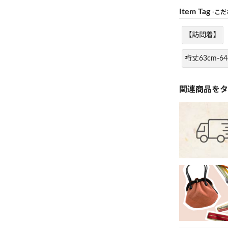
Item Tag
-こ
【訪問着】
裄丈63cm-64