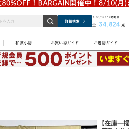
80%OFF！BARGAIN開催中！8/10(月
＞ 08/07：12時時点
詳細検索
34,824
全
点
和装小物
お買い物ガイド
お着物ガイド
ス
お支払いについて
はじめてのお着物ガイド
新規会員登録
着物知識
スタッフブログ
サイズ案内
着物参考サイズ/採寸について
和色チャート集
お問い合わせ
処法
ご返品について
メールマガジンのご登録
着物販売方法について
関連サイト一覧
袋名古屋帯
黒留袖
帯締め
開き名
色留袖
帯揚げ
古屋帯
付下げ
帯締め
丸帯
色無地
作り帯
着物
配送について
商品ランクについて(当店基準)
帯揚げセット
ショール
小紋
浴衣
襦袢
和装コート
【在庫一掃】