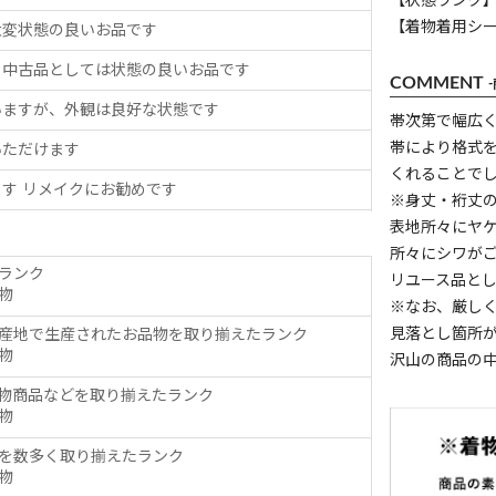
【状態ランク】
【着物着用シ
大変状態の良いお品です
、中古品としては状態の良いお品です
COMMENT
いますが、外観は良好な状態です
帯次第で幅広
帯により格式
いただけます
くれることで
す リメイクにお勧めです
※身丈・裄丈
表地所々にヤ
所々にシワが
ランク
リユース品と
物
※なお、厳し
見落とし箇所
産地で生産されたお品物を取り揃えたランク
物
沢山の商品の
物商品などを取り揃えたランク
物
を数多く取り揃えたランク
物