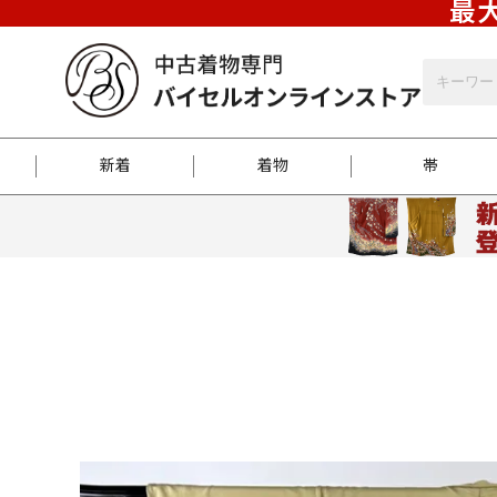
最大
新着
着物
帯
お客様に届くまで
商品お取り寄せサービ
ご注文方法のご案内
お着物がにおう時の対
和装バッグ
訪問着
袋帯
名古屋帯
振袖
反物
梱包方法のご案内
江戸小紋
紬