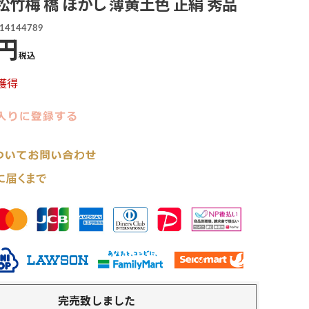
松竹梅 橋 ぼかし 薄黄土色 正絹 秀品
14144789
税込
獲得
完売致しました