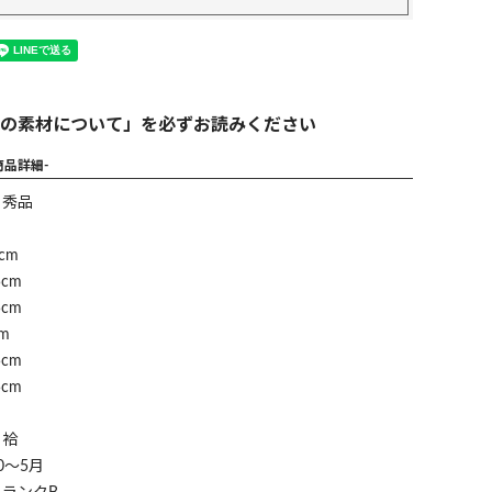
の素材について」を必ずお読みください
商品詳細-
】秀品
cm
cm
cm
m
cm
cm
】袷
0～5月