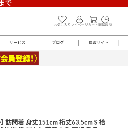
)まで
お気に入り
マイページ
カート
閲覧履歴
サービス
ブログ
買取サイト
よくあるご質問
お買い物診断
半幅帯
帯留め
お召
男性用帯
着物帯
新品
セット
袴
男性用
 訪問着 身丈151cm 裄丈63.5cm S 袷