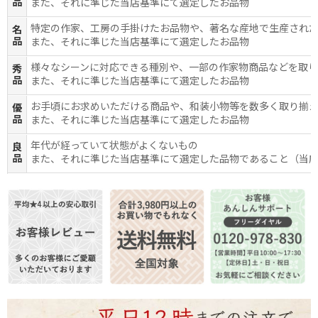
品
また、それに準じた当店基準にて選定したお品物
特定の作家、工房の手掛けたお品物や、著名な産地で生産され
名
品
また、それに準じた当店基準にて選定したお品物
様々なシーンに対応できる種別や、一部の作家物商品などを取
秀
品
また、それに準じた当店基準にて選定したお品物
お手頃にお求めいただける商品や、和装小物等を数多く取り揃
優
品
また、それに準じた当店基準にて選定したお品物
年代が経っていて状態がよくないもの
良
品
また、それに準じた当店基準にて選定した品物であること（当