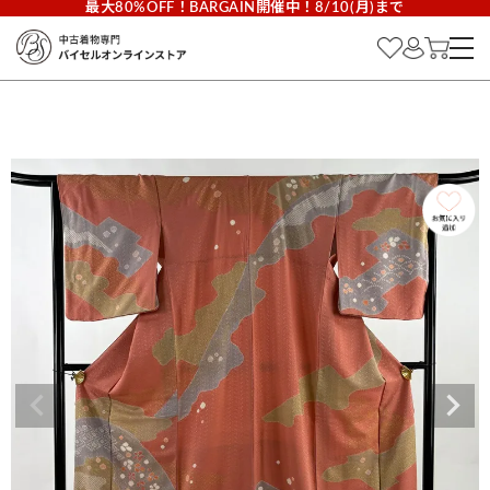
最大80%OFF！BARGAIN開催中！8/10(月)まで