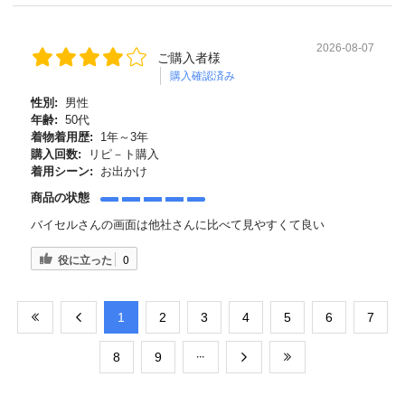
2026-08-07
ご購入者様
購入確認済み
性別:
男性
年齢:
50代
着物着用歴:
1年～3年
購入回数:
リピ－ト購入
着用シーン:
お出かけ
商品の状態
バイセルさんの画面は他社さんに比べて見やすくて良い
役に立った
0
​1
​2
​3
​4
​5
​6
​7
​8
​9