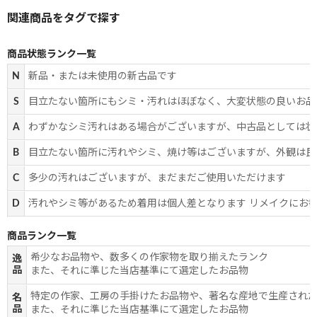
商品状態ランク一覧
N
新品・または未使用の新古品です
S
目立たない箇所にもシミ・汚れはほぼなく、大変状態の良いお品
A
わずかなシミ汚れはある場合がございますが、中古品としては状
B
目立たない箇所に汚れやシミ、焼け等はございますが、外観は良
C
多少の汚れはございますが、まだまだご使用いただけます
D
汚れやシミ等があるため着用は個人差となります リメイクにお
商品ランク一覧
希少なお品物や、数多くの作家物を取り揃えたランク
逸
品
また、それに準じた当店基準にて選定したお品物
特定の作家、工房の手掛けたお品物や、著名な産地で生産され
名
品
また、それに準じた当店基準にて選定したお品物