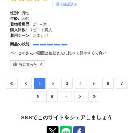
購入確認済み
性別:
男性
年齢:
50代
着物着用歴:
1年～3年
購入回数:
リピ－ト購入
着用シーン:
お出かけ
商品の状態
バイセルさんの画面は他社さんに比べて見やすくて良い
役に立った
0
​1
​2
​3
​4
​5
​6
​7
​8
​9
SNSでこのサイトをシェアしましょう