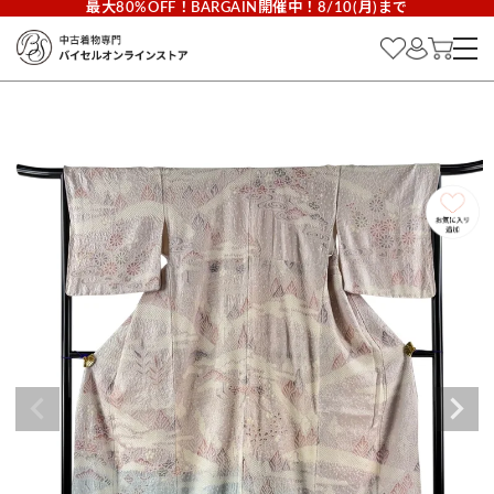
最大80%OFF！BARGAIN開催中！8/10(月)まで