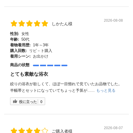
2026-08-08
しかたん様
性別:
女性
年齢:
50代
着物着用歴:
1年～3年
購入回数:
リピ－ト購入
着用シーン:
お出かけ
商品の状態
とても素敵な浴衣
絞りの浴衣が欲しくて、ほぼ一目惚れで見ていたお品物でした。
半幅帯とセットになっていてちょっと予算が…...
もっと見る
役に立った
0
2026-08-07
ご購入者様