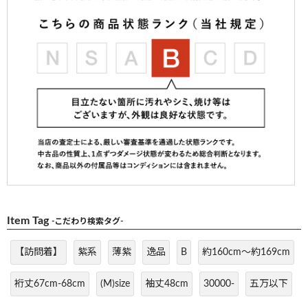
Item Tag
-こだわり検索タグ-
【訪問着】
紫系
薄紫
逸品
B
約160cm～約169cm
裄丈67cm-68cm
(M)size
袖丈48cm
30000-
五万以下