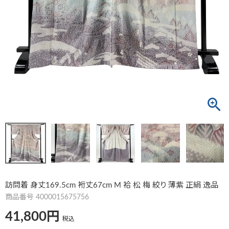
訪問着 身丈169.5cm 裄丈67cm M 袷 松 梅 絞り 薄紫 正絹 逸品
商品番号
4000015675756
41,800
税込