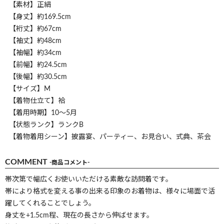
【素材】正絹
【身丈】約169.5cm
【裄丈】約67cm
【袖丈】約48cm
【袖幅】約34cm
【前幅】約24.5cm
【後幅】約30.5cm
【サイズ】M
【着物仕立て】袷
【着用時期】10～5月
【状態ランク】ランクB
【着物着用シーン】披露宴、パーティー、お見合い、式典、茶会
COMMENT
-商品コメント-
帯次第で幅広くお使いいただける素敵な訪問着です。
帯により格式を変える事の出来る印象のお着物は、様々に場面で活
躍してくれることでしょう。
身丈を+1.5cm程、現在の長さから伸ばせます。