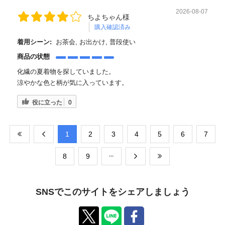
2026-08-07
ちよちゃん様
購入確認済み
着用シーン:
お茶会, お出かけ, 普段使い
商品の状態
化繊の夏着物を探していました。
涼やかな色と柄が気に入っています。
役に立った
0
​1
​2
​3
​4
​5
​6
​7
​8
​9
SNSでこのサイトをシェアしましょう