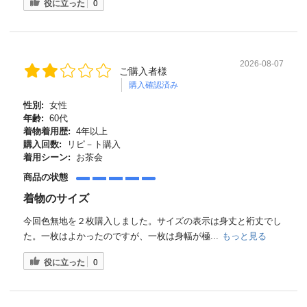
役に立った
0
2026-08-07
ご購入者様
購入確認済み
性別:
女性
年齢:
60代
着物着用歴:
4年以上
購入回数:
リピ－ト購入
着用シーン:
お茶会
商品の状態
着物のサイズ
今回色無地を２枚購入しました。サイズの表示は身丈と裄丈でし
た。一枚はよかったのですが、一枚は身幅が極...
もっと見る
役に立った
0