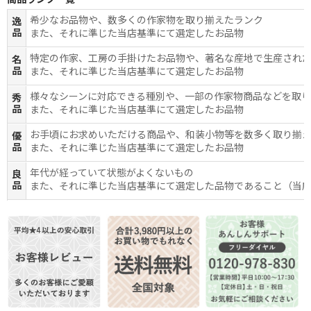
希少なお品物や、数多くの作家物を取り揃えたランク
逸
品
また、それに準じた当店基準にて選定したお品物
特定の作家、工房の手掛けたお品物や、著名な産地で生産され
名
品
また、それに準じた当店基準にて選定したお品物
様々なシーンに対応できる種別や、一部の作家物商品などを取
秀
品
また、それに準じた当店基準にて選定したお品物
お手頃にお求めいただける商品や、和装小物等を数多く取り揃
優
品
また、それに準じた当店基準にて選定したお品物
年代が経っていて状態がよくないもの
良
品
また、それに準じた当店基準にて選定した品物であること（当