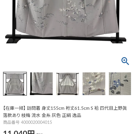
【在庫一掃】 訪問着 身丈155cm 裄丈61.5cm S 袷 四代目上野眞
落款あり 枝梅 流水 金糸 灰色 正絹 逸品
商品番号
4000020004015