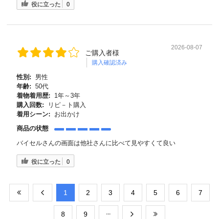
役に立った
0
2026-08-07
ご購入者様
購入確認済み
性別:
男性
年齢:
50代
着物着用歴:
1年～3年
購入回数:
リピ－ト購入
着用シーン:
お出かけ
商品の状態
バイセルさんの画面は他社さんに比べて見やすくて良い
役に立った
0
​1
​2
​3
​4
​5
​6
​7
​8
​9