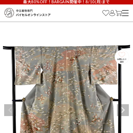
最大80%OFF！BARGAIN開催中！8/10(月)まで