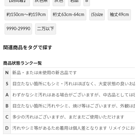
【訪問着】
灰色系
灰色
名品
B
約150cm～約159cm
裄丈63cm-64cm
(S)size
袖丈49cm
9990-29990
二万以下
商品状態ランク一覧
N
新品・または未使用の新古品です
S
目立たない箇所にもシミ・汚れはほぼなく、大変状態の良いお品
A
わずかなシミ汚れはある場合がございますが、中古品としては状
B
目立たない箇所に汚れやシミ、焼け等はございますが、外観は良
C
多少の汚れはございますが、まだまだご使用いただけます
D
汚れやシミ等があるため着用は個人差となります リメイクにお