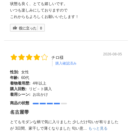
状態も良く、とても嬉しいです。
いつも楽しみにしておりますので
これからもよろしくお願いいたします！
役に立った
0
2026-08-05
チロ様
購入確認済み
性別:
女性
年齢:
60代
着物着用歴:
4年以上
購入回数:
リピ－ト購入
着用シーン:
お出かけ
商品の状態
名古屋帯
とてもモダンな柄で気に入りました 少しだけ匂いが有りました
が 3日間、家干しで薄くなりました 匂い意...
もっと見る