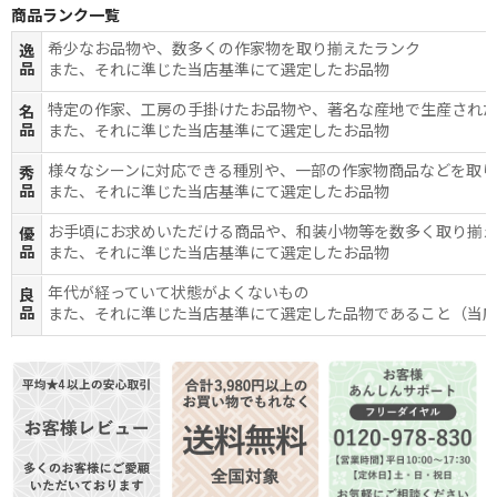
商品ランク一覧
希少なお品物や、数多くの作家物を取り揃えたランク
逸
品
また、それに準じた当店基準にて選定したお品物
特定の作家、工房の手掛けたお品物や、著名な産地で生産され
名
品
また、それに準じた当店基準にて選定したお品物
様々なシーンに対応できる種別や、一部の作家物商品などを取
秀
品
また、それに準じた当店基準にて選定したお品物
お手頃にお求めいただける商品や、和装小物等を数多く取り揃
優
品
また、それに準じた当店基準にて選定したお品物
年代が経っていて状態がよくないもの
良
品
また、それに準じた当店基準にて選定した品物であること（当