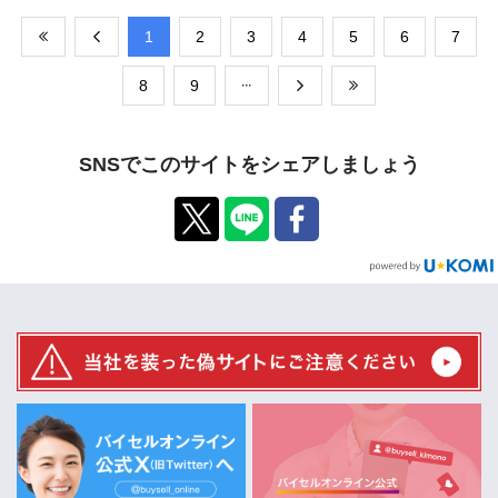
​1
​2
​3
​4
​5
​6
​7
​8
​9
SNSでこのサイトをシェアしましょう