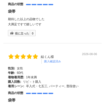
商品の状態
袋帯
期待した以上の品物でした
大満足ですで嬉しいです
役に立った
0
2026-08-06
結くん様
購入確認済み
性別:
女性
年齢:
60代
着物着用歴:
1年未満
購入回数:
リピ－ト購入
着用シーン:
卒入式・七五三, パーティー, 普段使い
商品の状態
袋帯