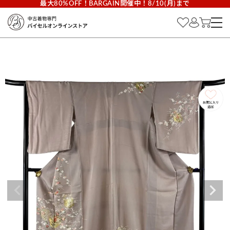
最大80%OFF！BARGAIN開催中！8/10(月)まで