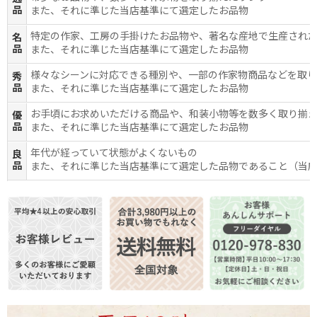
品
また、それに準じた当店基準にて選定したお品物
特定の作家、工房の手掛けたお品物や、著名な産地で生産され
名
品
また、それに準じた当店基準にて選定したお品物
様々なシーンに対応できる種別や、一部の作家物商品などを取
秀
品
また、それに準じた当店基準にて選定したお品物
お手頃にお求めいただける商品や、和装小物等を数多く取り揃
優
品
また、それに準じた当店基準にて選定したお品物
年代が経っていて状態がよくないもの
良
品
また、それに準じた当店基準にて選定した品物であること（当