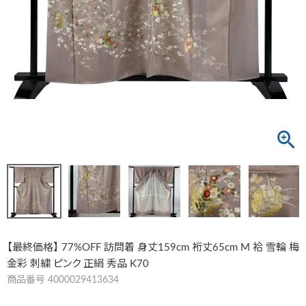
【最終価格】 77%OFF 訪問着 身丈159cm 裄丈65cm M 袷 雪輪 梅
金彩 刺繍 ピンク 正絹 秀品 K70
商品番号
4000029413634