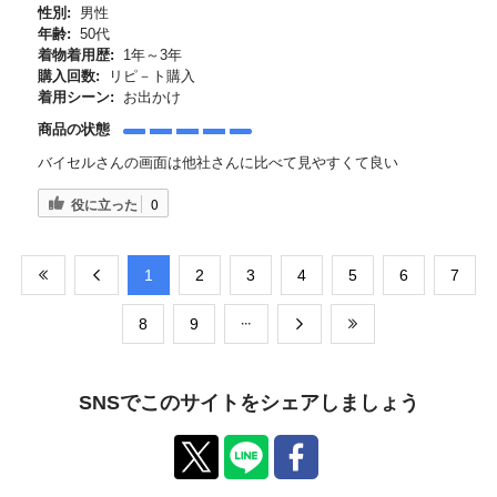
性別:
男性
年齢:
50代
着物着用歴:
1年～3年
購入回数:
リピ－ト購入
着用シーン:
お出かけ
商品の状態
バイセルさんの画面は他社さんに比べて見やすくて良い
役に立った
0
​1
​2
​3
​4
​5
​6
​7
​8
​9
SNSでこのサイトをシェアしましょう