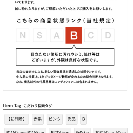
Item Tag
-こだわり検索タグ-
【訪問着】
赤系
ピンク
秀品
B
約150cm～約159cm
裄丈65cm
(M)size
袖丈50cm-60cm