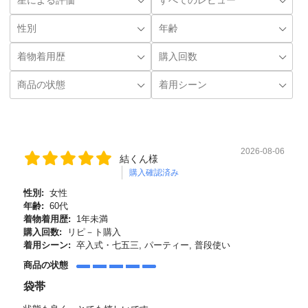
2026-08-06
結くん様
購入確認済み
性別:
女性
年齢:
60代
着物着用歴:
1年未満
購入回数:
リピ－ト購入
着用シーン:
卒入式・七五三, パーティー, 普段使い
商品の状態
袋帯