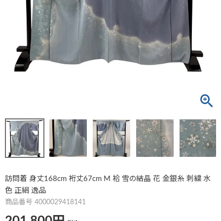
訪問着 身丈168cm 裄丈67cm M 袷 雪の結晶 花 金銀糸 刺繍 水
色 正絹 逸品
商品番号
4000029418141