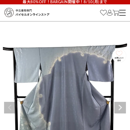
最大80%OFF！BARGAIN開催中！8/10(月)まで