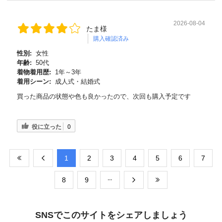
2026-08-04
たま様
購入確認済み
性別:
女性
年齢:
50代
着物着用歴:
1年～3年
着用シーン:
成人式・結婚式
買った商品の状態や色も良かったので、次回も購入予定です
役に立った
0
​1
​2
​3
​4
​5
​6
​7
​8
​9
SNSでこのサイトをシェアしましょう