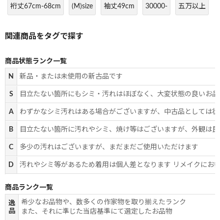
裄丈67cm-68cm
(M)size
袖丈49cm
30000-
五万以上
商品状態ランク一覧
N
新品・または未使用の新古品です
S
目立たない箇所にもシミ・汚れはほぼなく、大変状態の良いお品
A
わずかなシミ汚れはある場合がございますが、中古品としては状
B
目立たない箇所に汚れやシミ、焼け等はございますが、外観は良
C
多少の汚れはございますが、まだまだご使用いただけます
D
汚れやシミ等があるため着用は個人差となります リメイクにお
商品ランク一覧
希少なお品物や、数多くの作家物を取り揃えたランク
逸
品
また、それに準じた当店基準にて選定したお品物