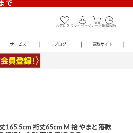
)まで
お気に入り
マイページ
カート
閲覧履歴
サービス
ブログ
買取サイト
よくあるご質問
お買い物診断
半幅帯
帯留め
お召
男性用帯
着物帯
新品
セット
袴
男性用
165.5cm 裄丈65cm M 袷 やまと 落款