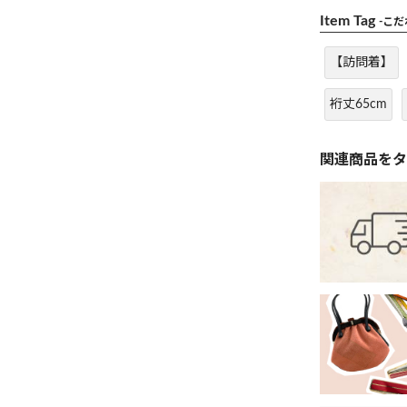
Item Tag
-こ
【訪問着】
裄丈65cm