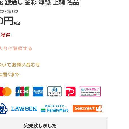
花 銀通し 金彩 薄緑 正絹 名品
32725632
0
税込
ト獲得
完売致しました