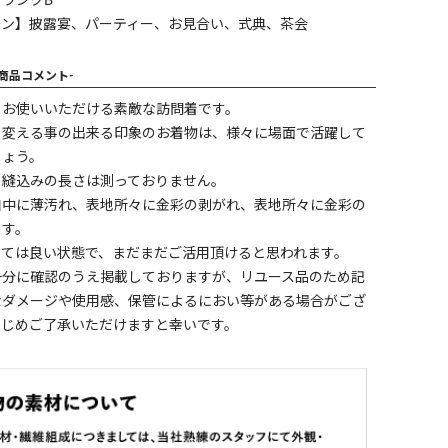
ランクB
ーン】披露宴、パーティー、お見合い、式典、茶会
-商品コメント-
くお使いいただける素敵な訪問着です。
を変える事の出来る印象のお着物は、様々に場面で活躍して
しょう。
の縫込みの長さは測っておりません。
口中に薄汚れ、表地所々に金彩の剥がれ、表地所々に金彩の
ます。
しては良い状態で、まだまだご活用頂けると思われます。
十分に確認のうえ掲載しておりますが、リユース品のため記
なダメージや使用感、保管によるにおい等がある場合がござ
かじめご了承いただけますと幸いです。