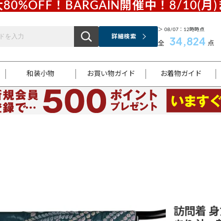
80%OFF！BARGAIN開催中！8/10(月
＞ 08/07：12時時点
詳細検索
34,824
全
点
和装小物
お買い物ガイド
お着物ガイド
ス
お支払いについて
はじめてのお着物ガイド
新規会員登録
着物知識
スタッフブログ
サイズ案内
着物参考サイズ/採寸について
和色チャート集
お問い合わせ
処法
ご返品について
メールマガジンのご登録
着物販売方法について
関連サイト一覧
袋名古屋帯
黒留袖
帯締め
開き名
色留袖
帯揚げ
古屋帯
付下げ
帯締め
丸帯
色無地
作り帯
着物
配送について
商品ランクについて(当店基準)
帯揚げセット
ショール
小紋
浴衣
襦袢
和装コート
訪問着 身丈