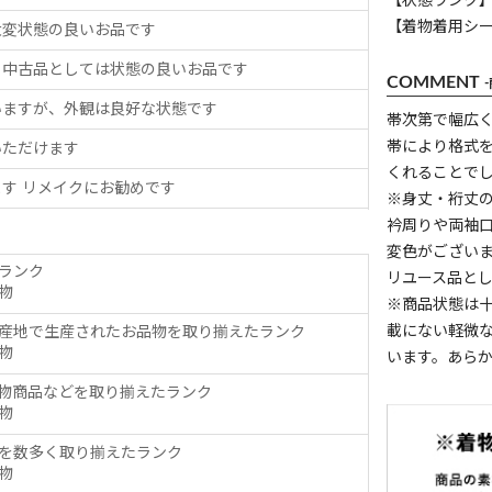
【状態ランク】
【着物着用シ
大変状態の良いお品です
、中古品としては状態の良いお品です
COMMENT
いますが、外観は良好な状態です
帯次第で幅広
帯により格式
いただけます
くれることで
す リメイクにお勧めです
※身丈・裄丈
衿周りや両袖
変色がござい
ランク
リユース品と
物
※商品状態は
載にない軽微
産地で生産されたお品物を取り揃えたランク
物
います。あら
物商品などを取り揃えたランク
物
を数多く取り揃えたランク
物