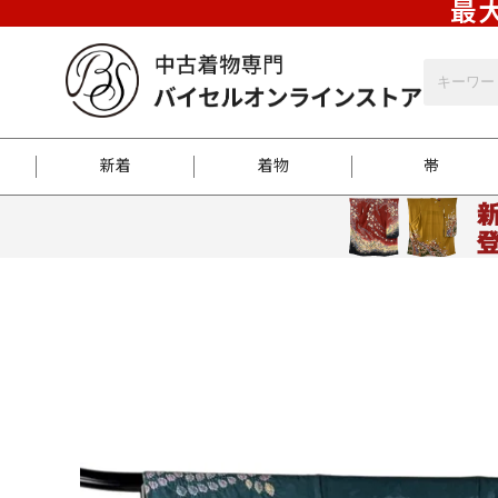
最大
新着
着物
帯
お客様に届くまで
商品お取り寄せサービ
ご注文方法のご案内
お着物がにおう時の対
和装バッグ
訪問着
袋帯
名古屋帯
振袖
反物
梱包方法のご案内
江戸小紋
紬