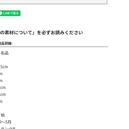
の素材について」を必ずお読みください
商品詳細-
】名品
5cm
m
m
cm
cm
m
】袷
0～5月