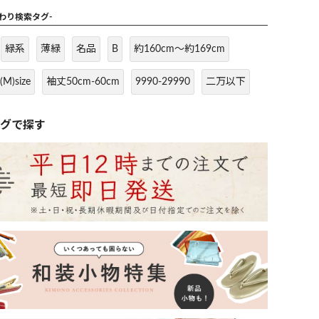
だわり検索タグ-
緑系
薄緑
名品
B
約160cm～約169cm
(M)size
袖丈50cm-60cm
9990-29990
二万以下