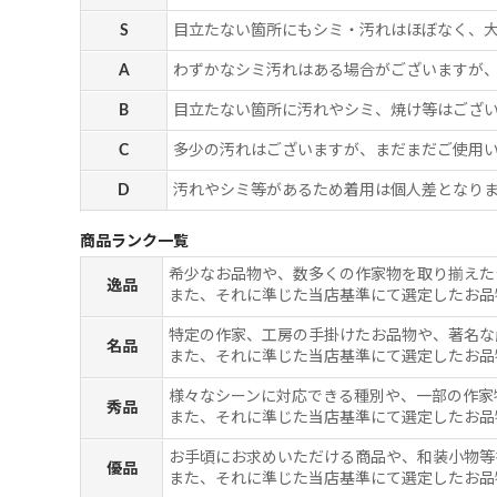
S
目立たない箇所にもシミ・汚れはほぼなく、
A
わずかなシミ汚れはある場合がございますが
B
目立たない箇所に汚れやシミ、焼け等はござ
C
多少の汚れはございますが、まだまだご使用
D
汚れやシミ等があるため着用は個人差となりま
商品ランク一覧
希少なお品物や、数多くの作家物を取り揃えた
逸品
また、それに準じた当店基準にて選定したお品
特定の作家、工房の手掛けたお品物や、著名な
名品
また、それに準じた当店基準にて選定したお品
様々なシーンに対応できる種別や、一部の作家
秀品
また、それに準じた当店基準にて選定したお品
お手頃にお求めいただける商品や、和装小物等
優品
また、それに準じた当店基準にて選定したお品