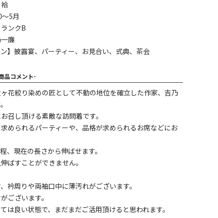
】袷
0～5月
ランクB
乃一廉
ーン】披露宴、パーティー、お見合い、式典、茶会
-商品コメント-
辻ヶ花絞り染めの匠として不動の地位を確立した作家、吉乃
す。
にお召し頂ける素敵な訪問着です。
を求められるパーティーや、品格が求められるお席などにお
。
0cm程、現在の長さから伸ばせます。
上伸ばすことができません。
ケ、衿周りや両袖口中に薄汚れがございます。
ケがございます。
しては良い状態で、まだまだご活用頂けると思われます。