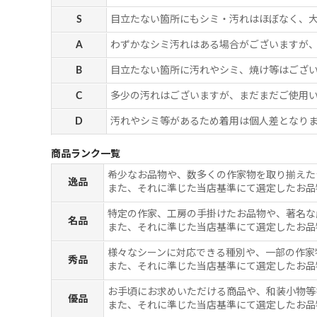
S
目立たない箇所にもシミ・汚れはほぼなく、
A
わずかなシミ汚れはある場合がございますが
B
目立たない箇所に汚れやシミ、焼け等はござ
C
多少の汚れはございますが、まだまだご使用
D
汚れやシミ等があるため着用は個人差となりま
商品ランク一覧
希少なお品物や、数多くの作家物を取り揃えた
逸品
また、それに準じた当店基準にて選定したお品
特定の作家、工房の手掛けたお品物や、著名な
名品
また、それに準じた当店基準にて選定したお品
様々なシーンに対応できる種別や、一部の作家
秀品
また、それに準じた当店基準にて選定したお品
お手頃にお求めいただける商品や、和装小物等
優品
また、それに準じた当店基準にて選定したお品