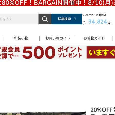
80%OFF！BARGAIN開催中！8/10(月
＞ 08/07：12時時点
詳細検索
34,824
全
点
和装小物
お買い物ガイド
お着物ガイド
ス
お支払いについて
はじめてのお着物ガイド
新規会員登録
着物知識
スタッフブログ
サイズ案内
着物参考サイズ/採寸について
和色チャート集
お問い合わせ
処法
ご返品について
メールマガジンのご登録
着物販売方法について
関連サイト一覧
袋名古屋帯
黒留袖
帯締め
開き名
色留袖
帯揚げ
古屋帯
付下げ
帯締め
丸帯
色無地
作り帯
着物
配送について
商品ランクについて(当店基準)
帯揚げセット
ショール
小紋
浴衣
襦袢
和装コート
20%OFF