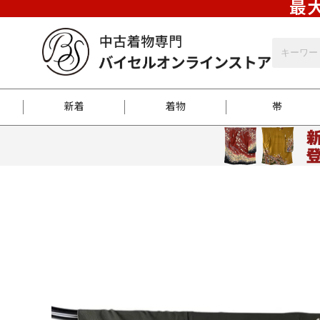
最大
新着
着物
帯
お客様に届くまで
商品お取り寄せサービ
ご注文方法のご案内
お着物がにおう時の対
和装バッグ
訪問着
袋帯
名古屋帯
振袖
反物
梱包方法のご案内
江戸小紋
紬