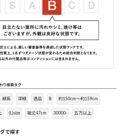
だわり検索タグ-
緑系
深緑
逸品
B
約150cm～約159cm
上
(L)size
袖丈47cm
30000-
五万以上