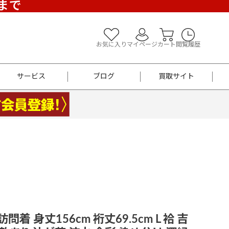
)まで
お気に入り
マイページ
カート
閲覧履歴
サービス
ブログ
買取サイト
よくあるご質問
お買い物診断
半幅帯
帯留め
お召
男性用帯
着物帯
新品
セット
袴
男性用
 訪問着 身丈156cm 裄丈69.5cm L 袷 吉