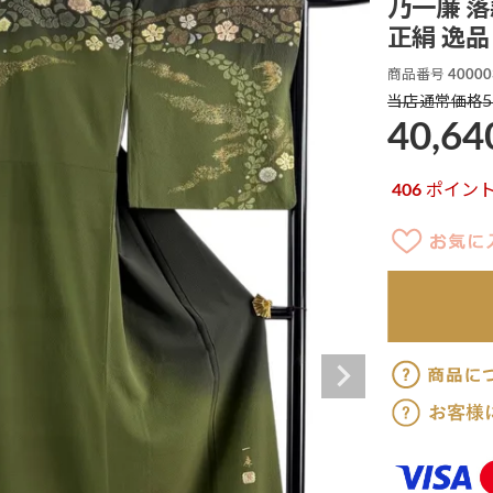
乃一廉 落
正絹 逸品 
商品番号
40000
5
当店通常価格
40,64
406
ポイン