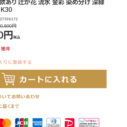
款あり 辻が花 流水 金彩 染め分け 深緑
K30
37396172
0,800
0
税込
ト獲得