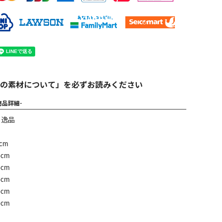
の素材について」を必ずお読みください
商品詳細-
】逸品
cm
cm
cm
cm
cm
cm