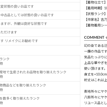
【着物仕立て
大変状態の良いお品です
【着用時期】1
【状態ランク】
、中古品としては状態の良いお品です
【作家名】吉
いますが、外観は良好な状態です
【着物着用シ
いただけます
COMMENT
す リメイクにお勧めです
幻の染である
一廉の作品で
気品たっぷり
ランク
上品な華やぎ
物
使い頂けます
産地で生産されたお品物を取り揃えたランク
身丈を+10.
物
裄丈はこれ以
物商品などを取り揃えたランク
物
表地所々にヤ
八掛所々にヤ
を数多く取り揃えたランク
物
リユース品と