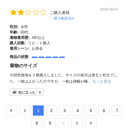
2026-08-07
ご購入者様
購入確認済み
性別:
女性
年齢:
60代
着物着用歴:
4年以上
購入回数:
リピ－ト購入
着用シーン:
お茶会
商品の状態
着物のサイズ
今回色無地を２枚購入しました。サイズの表示は身丈と裄丈でし
た。一枚はよかったのですが、一枚は身幅が極...
もっと見る
役に立った
0
​1
​2
​3
​4
​5
​6
​7
​8
​9