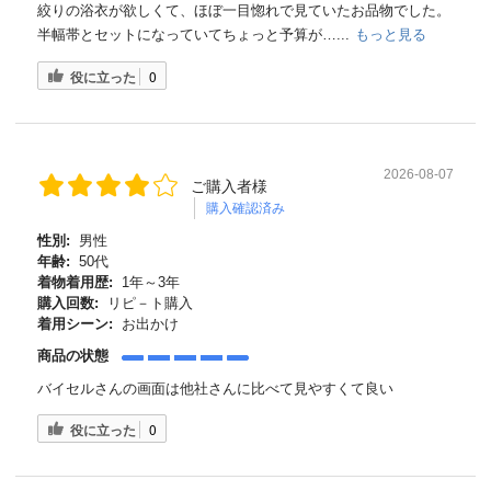
絞りの浴衣が欲しくて、ほぼ一目惚れで見ていたお品物でした。
半幅帯とセットになっていてちょっと予算が…...
もっと見る
役に立った
0
2026-08-07
ご購入者様
購入確認済み
性別:
男性
年齢:
50代
着物着用歴:
1年～3年
購入回数:
リピ－ト購入
着用シーン:
お出かけ
商品の状態
バイセルさんの画面は他社さんに比べて見やすくて良い
役に立った
0