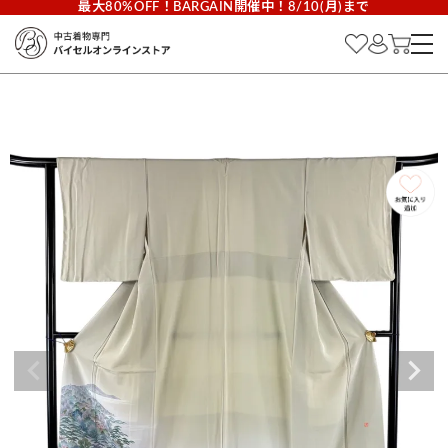
最大80%OFF！BARGAIN開催中！8/10(月)まで