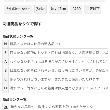
裄丈63cm-64cm
(S)size
袖丈47cm
-3980
二万以下
商品状態ランク一覧
N
新品・または未使用の新古品です
S
目立たない箇所にもシミ・汚れはほぼなく、大変状態の良いお品
A
わずかなシミ汚れはある場合がございますが、中古品としては状
B
目立たない箇所に汚れやシミ、焼け等はございますが、外観は良
C
多少の汚れはございますが、まだまだご使用いただけます
D
汚れやシミ等があるため着用は個人差となります リメイクにお
商品ランク一覧
希少なお品物や、数多くの作家物を取り揃えたランク
逸