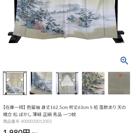
【在庫一掃】 色留袖 身丈162.5cm 裄丈63cm S 袷 落款あり 天の
橋立 松 ぼかし 薄緑 正絹 秀品 一つ紋
商品番号
4000020012003