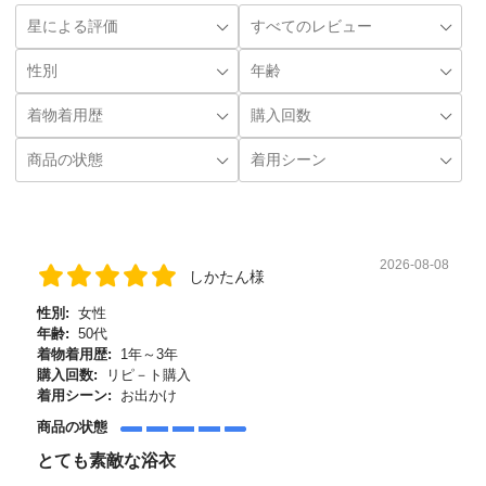
2026-08-08
しかたん様
性別:
女性
年齢:
50代
着物着用歴:
1年～3年
購入回数:
リピ－ト購入
着用シーン:
お出かけ
商品の状態
とても素敵な浴衣