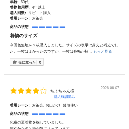
年齢:
60代
着物着用歴:
4年以上
購入回数:
リピ－ト購入
着用シーン:
お茶会
商品の状態
着物のサイズ
今回色無地を２枚購入しました。サイズの表示は身丈と裄丈でし
た。一枚はよかったのですが、一枚は身幅が極...
もっと見る
役に立った
0
2026-08-07
ちよちゃん様
購入確認済み
着用シーン:
お茶会, お出かけ, 普段使い
商品の状態
化繊の夏着物を探していました。
涼やかな色と柄が気に入っています。