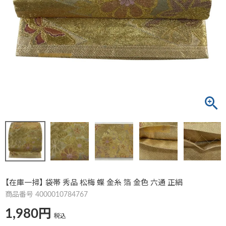
【在庫一掃】 袋帯 秀品 松梅 蝶 金糸 箔 金色 六通 正絹
商品番号
4000010784767
1,980
税込