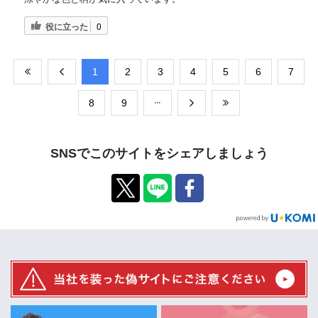
役に立った
0
​1
​2
​3
​4
​5
​6
​7
​8
​9
SNSでこのサイトをシェアしましょう