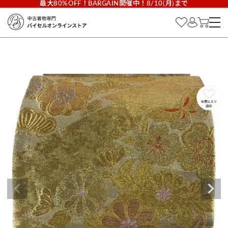
最大80%OFF！BARGAIN開催中！8/10(月)まで