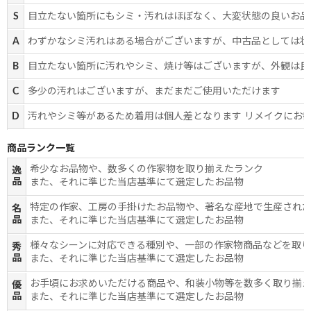
S
目立たない箇所にもシミ・汚れはほぼなく、大変状態の良いお品
A
わずかなシミ汚れはある場合がございますが、中古品としては状
B
目立たない箇所に汚れやシミ、焼け等はございますが、外観は良
C
多少の汚れはございますが、まだまだご使用いただけます
D
汚れやシミ等があるため着用は個人差となります リメイクにお
商品ランク一覧
希少なお品物や、数多くの作家物を取り揃えたランク
逸
品
また、それに準じた当店基準にて選定したお品物
特定の作家、工房の手掛けたお品物や、著名な産地で生産され
名
品
また、それに準じた当店基準にて選定したお品物
様々なシーンに対応できる種別や、一部の作家物商品などを取
秀
品
また、それに準じた当店基準にて選定したお品物
お手頃にお求めいただける商品や、和装小物等を数多く取り揃
優
品
また、それに準じた当店基準にて選定したお品物