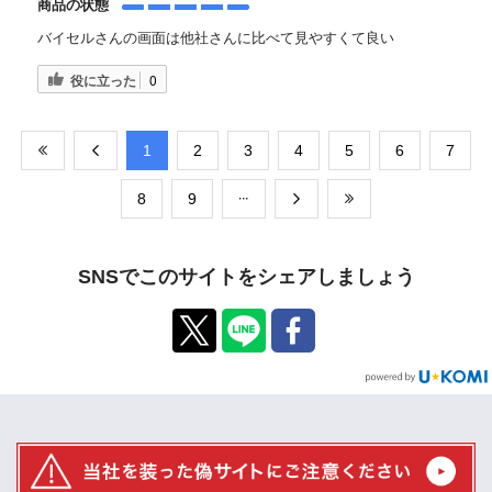
商品の状態
バイセルさんの画面は他社さんに比べて見やすくて良い
役に立った
0
​1
​2
​3
​4
​5
​6
​7
​8
​9
SNSでこのサイトをシェアしましょう