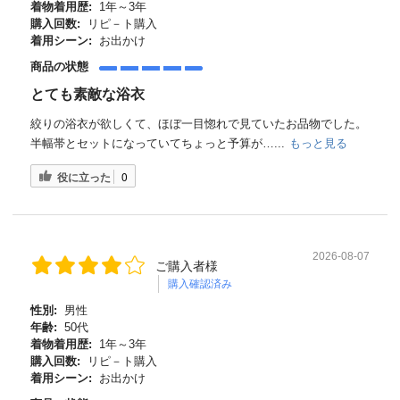
着物着用歴:
1年～3年
購入回数:
リピ－ト購入
着用シーン:
お出かけ
商品の状態
とても素敵な浴衣
絞りの浴衣が欲しくて、ほぼ一目惚れで見ていたお品物でした。
半幅帯とセットになっていてちょっと予算が…...
もっと見る
役に立った
0
2026-08-07
ご購入者様
購入確認済み
性別:
男性
年齢:
50代
着物着用歴:
1年～3年
購入回数:
リピ－ト購入
着用シーン:
お出かけ