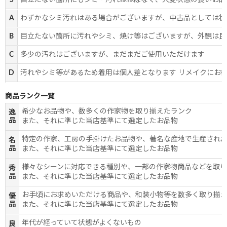
S
目立たない箇所にもシミ・汚れはほぼなく、大変状態の良いお品
A
わずかなシミ汚れはある場合がございますが、中古品としては状
B
目立たない箇所に汚れやシミ、焼け等はございますが、外観は良
C
多少の汚れはございますが、まだまだご使用いただけます
D
汚れやシミ等があるため着用は個人差となります リメイクにお
商品ランク一覧
希少なお品物や、数多くの作家物を取り揃えたランク
逸
品
また、それに準じた当店基準にて選定したお品物
特定の作家、工房の手掛けたお品物や、著名な産地で生産され
名
品
また、それに準じた当店基準にて選定したお品物
様々なシーンに対応できる種別や、一部の作家物商品などを取
秀
品
また、それに準じた当店基準にて選定したお品物
お手頃にお求めいただける商品や、和装小物等を数多く取り揃
優
品
また、それに準じた当店基準にて選定したお品物
年代が経っていて状態がよくないもの
良