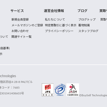
サービス
運営会社情報
ブログ
買取
新規会員登録
私たちについて
ブログトップ
買取
メールマガジンのご登録
特定商取引に基づく表示
着物知識
お問い合わせ
プライバシーポリシー
スタッフブログ
ついて
関連サイト一覧
店基準)
示
hnologies
宿区四谷4-28-8 PALTビル
コード：7685
1041408603号
©BuySell Technologies