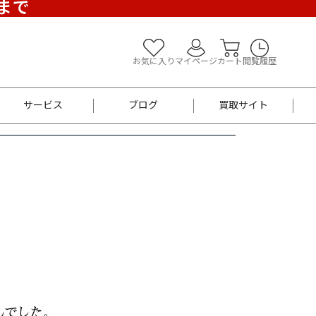
)まで
お気に入り
マイページ
カート
閲覧履歴
サービス
ブログ
買取サイト
よくあるご質問
お買い物診断
半幅帯
帯留め
お召
男性用帯
着物帯
新品
セット
袴
男性用