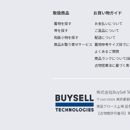
取扱商品
お買い物ガイド
着物を探す
お支払いについて
帯を探す
ご返品について
和装小物を探す
配送について
商品お取り寄せサービス
着物参考サイズ採寸に
よくあるご質問
商品ランクについて(当
古物営業法に基づく表
株式会社BuySell Tec
〒160-0004 東京都新
東証グロース上場 証券
【古物商許可番号】第30