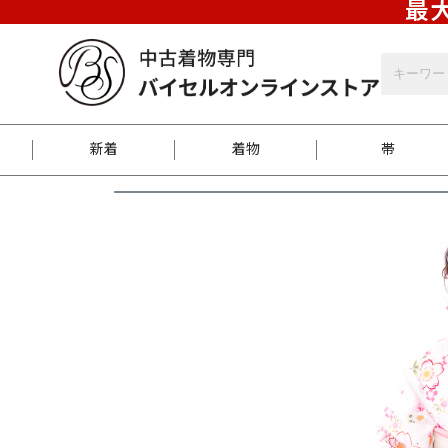
最大
新着
着物
帯
お客様に届くまで
商品お取り寄せサービ
ご注文方法のご案内
お着物がにおう時の対
和装バッグ
訪問着
袋帯
名古屋帯
振袖
反物
梱包方法のご案内
江戸小紋
紬