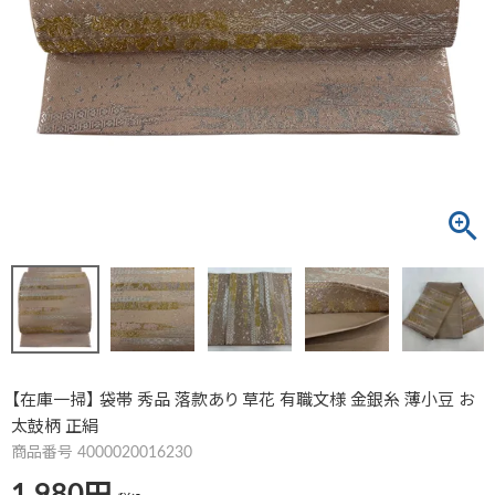
【在庫一掃】 袋帯 秀品 落款あり 草花 有職文様 金銀糸 薄小豆 お
太鼓柄 正絹
商品番号
4000020016230