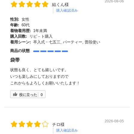
2026-08-06
結くん様
購入確認済み
性別:
女性
年齢:
60代
着物着用歴:
1年未満
購入回数:
リピ－ト購入
着用シーン:
卒入式・七五三, パーティー, 普段使い
商品の状態
袋帯
状態も良く、とても嬉しいです。
いつも楽しみにしておりますので
これからもよろしくお願いいたします！
役に立った
0
2026-08-05
チロ様
購入確認済み