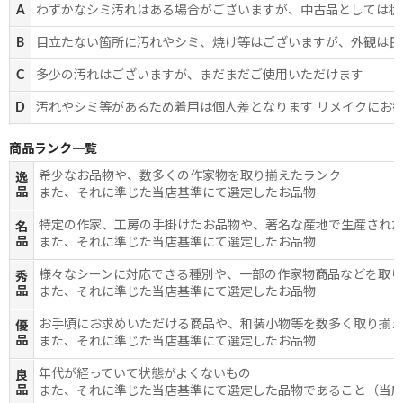
A
わずかなシミ汚れはある場合がございますが、中古品としては状
B
目立たない箇所に汚れやシミ、焼け等はございますが、外観は良
C
多少の汚れはございますが、まだまだご使用いただけます
D
汚れやシミ等があるため着用は個人差となります リメイクにお
商品ランク一覧
希少なお品物や、数多くの作家物を取り揃えたランク
逸
品
また、それに準じた当店基準にて選定したお品物
特定の作家、工房の手掛けたお品物や、著名な産地で生産され
名
品
また、それに準じた当店基準にて選定したお品物
様々なシーンに対応できる種別や、一部の作家物商品などを取
秀
品
また、それに準じた当店基準にて選定したお品物
お手頃にお求めいただける商品や、和装小物等を数多く取り揃
優
品
また、それに準じた当店基準にて選定したお品物
年代が経っていて状態がよくないもの
良
品
また、それに準じた当店基準にて選定した品物であること（当