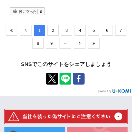
役に立った
0
​1
​2
​3
​4
​5
​6
​7
​8
​9
SNSでこのサイトをシェアしましょう