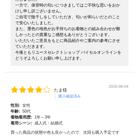
一方で、保管時の匂いにつきましてはご不快な思いをおか
けし申し訳ございません。
ご自宅で陰干しをしていただき、匂いが和らいだとのこと
で安心いたしました。
また、墨色の地色がお手持ちのお着物との組み合わせが難
しかったとの貴重なご感想もありがとうございます。
いただいたご意見をもとに商品紹介やご案内の参考にさせ
ていただきます。
今後ともリユースセレクトショップ バイセルオンラインを
どうぞよろしくお願い申し上げます。
2026-08-04
たま様
購入確認済み
性別:
女性
年齢:
50代
着物着用歴:
1年～3年
着用シーン:
成人式・結婚式
買った商品の状態や色も良かったので、次回も購入予定です