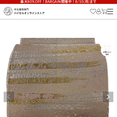
最大80%OFF！BARGAIN開催中！8/10(月)まで