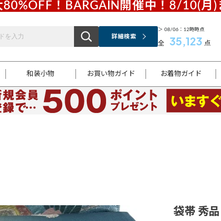
80%OFF！BARGAIN開催中！8/10(月
＞ 08/06：12時時点
詳細検索
35,123
全
点
和装小物
お買い物ガイド
お着物ガイド
ス
お支払いについて
はじめてのお着物ガイド
新規会員登録
着物知識
スタッフブログ
サイズ案内
着物参考サイズ/採寸について
和色チャート集
お問い合わせ
処法
ご返品について
メールマガジンのご登録
着物販売方法について
関連サイト一覧
袋名古屋帯
黒留袖
帯締め
開き名
色留袖
帯揚げ
古屋帯
付下げ
帯締め
丸帯
色無地
作り帯
着物
配送について
商品ランクについて(当店基準)
帯揚げセット
ショール
小紋
浴衣
襦袢
和装コート
袋帯 秀品