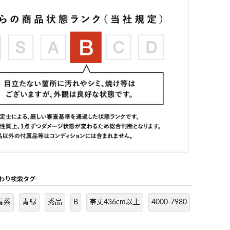
だわり検索タグ-
青系
青緑
秀品
B
帯丈436cm以上
4000-7980