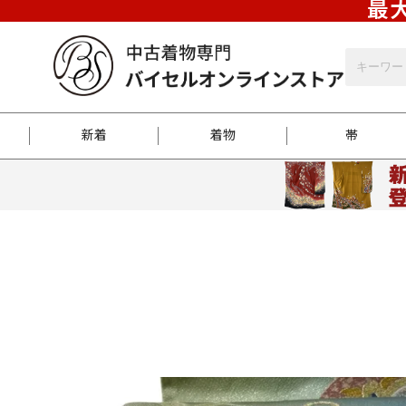
最大
新着
着物
帯
お客様に届くまで
商品お取り寄せサービ
ご注文方法のご案内
お着物がにおう時の対
和装バッグ
訪問着
袋帯
名古屋帯
振袖
反物
梱包方法のご案内
江戸小紋
紬