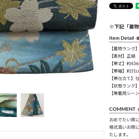
※下記「着物
Item Detail
-
【着物ランク
【素材】正絹
【帯丈】約436
【帯幅】約31c
【帯仕立て】
【状態ランク】
【帯着用シー
COMMENT
おめでたい席
格式高いお席
たします。