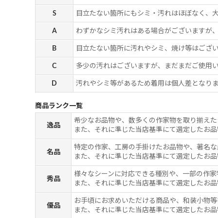
S
目立たない箇所にもシミ・汚れはほぼなく、
A
わずかなシミ汚れはある場合がございますが
B
目立たない箇所に汚れやシミ、焼け等はござ
C
多少の汚れはございますが、まだまだご使用
D
汚れやシミ等があるため着用は個人差となりま
商品ランク一覧
希少なお品物や、数多くの作家物を取り揃えた
逸品
また、それに準じた当店基準にて選定したお品
特定の作家、工房の手掛けたお品物や、著名な
名品
また、それに準じた当店基準にて選定したお品
様々なシーンに対応できる種別や、一部の作家
秀品
また、それに準じた当店基準にて選定したお品
お手頃にお求めいただける商品や、和装小物等
優品
また、それに準じた当店基準にて選定したお品