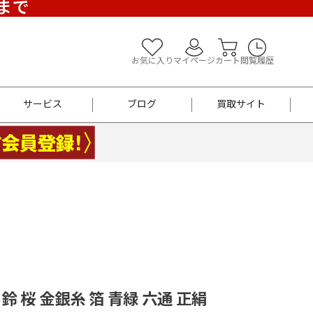
)まで
お気に入り
マイページ
カート
閲覧履歴
サービス
ブログ
買取サイト
よくあるご質問
お買い物診断
半幅帯
帯留め
お召
男性用帯
着物帯
新品
セット
袴
男性用
 鈴 桜 金銀糸 箔 青緑 六通 正絹